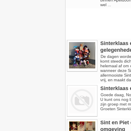
binnen Apeldoorn
wel ...
Sinterklaas 
gelegenhed
De dagen worden
komt steeds dicht
helemaal af om o
wanneer deze Sin
allermooiste Sint
vrij, en maakt da
Sinterklaas
Goede daag, Nog
U kunt ons nog b
zijn groep met m
Groeten Sinterk
Sint en Piet
omgeving