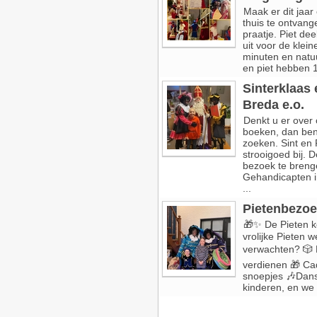
Maak er dit jaar
thuis te ontvang
praatje. Piet de
uit voor de klei
minuten en natuu
en piet hebben 12
Sinterklaas 
Breda e.o.
Denkt u er over o
boeken, dan bent 
zoeken. Sint en P
strooigoed bij. D
bezoek te breng
Gehandicapten i
...
Pietenbezoek
🎁✨ De Pieten ko
vrolijke Pieten 
verwachten? 🎲 
verdienen 🎁 Ca
snoepjes 🎶Danse
kinderen, en we 