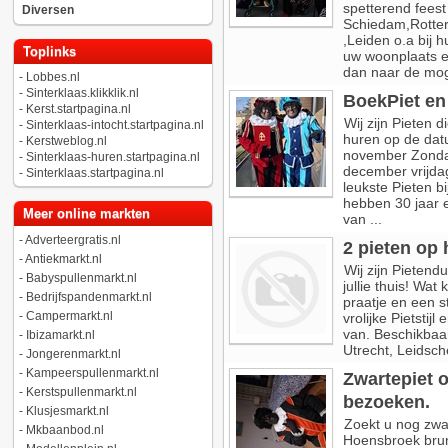
spetterend feest
Diversen
Schiedam,Rotter
,Leiden o.a bij 
Toplinks
uw woonplaats er
dan naar de moge
-
Lobbes.nl
-
Sinterklaas.klikklik.nl
BoekPiet en 
-
Kerst.startpagina.nl
Wij zijn Pieten 
-
Sinterklaas-intocht.startpagina.nl
huren op de dat
-
Kerstweblog.nl
november Zonda
-
Sinterklaas-huren.startpagina.nl
december vrijda
-
Sinterklaas.startpagina.nl
leukste Pieten b
hebben 30 jaar e
Meer online markten
van ...
-
Adverteergratis.nl
2 pieten op 
-
Antiekmarkt.nl
Wij zijn Pietend
-
Babyspullenmarkt.nl
jullie thuis! Wat
-
Bedrijfspandenmarkt.nl
praatje en een 
-
Campermarkt.nl
vrolijke Pietsti
van. Beschikbaa
-
Ibizamarkt.nl
Utrecht, Leidsche
-
Jongerenmarkt.nl
-
Kampeerspullenmarkt.nl
Zwartepiet o
-
Kerstspullenmarkt.nl
bezoeken.
-
Klusjesmarkt.nl
Zoekt u nog zwar
-
Mkbaanbod.nl
Hoensbroek brun