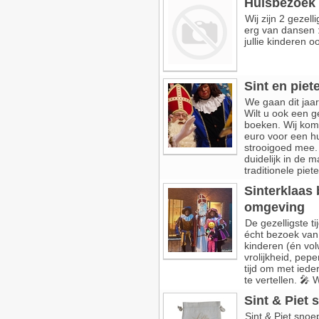
Huisbezoek
Wij zijn 2 gezel
erg van dansen 
jullie kinderen oo
Sint en pie
We gaan dit jaa
Wilt u ook een g
boeken. Wij kom
euro voor een hu
strooigoed mee. 
duidelijk in de m
traditionele piete
Sinterklaas 
omgeving
De gezelligste t
écht bezoek van 
kinderen (én vol
vrolijkheid, pep
tijd om met ieder
te vertellen. 🎤
Sint & Piet
Sint & Piet snoe