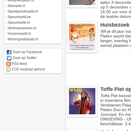
-
Modellenplein.nl
tijden 4 decembe
-
Skimarkt.nl
op 5 december vo
-
Speelgoedmarkt.nl
16.00 uur voor d
de laatste datum 
-
Speurmarkt.be
-
Speurmarkt.nl
Huisbezoek 
-
Verkoopuwauto.nl
Wil je dit jaar 
-
Vissenmarkt.nl
Pieten wacht dan
-
Woningruilplaats.nl
langer, overleg 
aantal plaatsen 
Deel op Facebook
Deel op Twitter
RSS feed
CO2 neutraal gehost
Toffe Piet 
Toffe Piet bezoe
in meerdere fil
Verdwenen Pakje
Pieten Duo en H
Journaal. En me
OMGEVING - IJ
beschikbaar. 3,4,