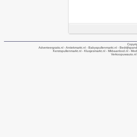
Copyri
Adverteergratis.nl
- Antiekmarkt.nl
- Babyspullenmarkt.nl
- Bedrijfspan
Kerstspullenmarkt.nl
- Klusjesmarkt.nl
- Mkbaanbod.nl
- Mode
Verkoopuwauto.nl