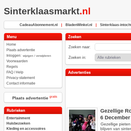
Sinterklaasmarkt
.nl
CadeauAbonnement.nl
|
BladenWinkel.nl
|
Sinterklaas-intocht
Menu
Zoeken
Home
Zoeken naar:
Plaats advertentie
Inloggen:
wijzigen / verwijderen
Zoeken in:
Voorwaarden
Regels
FAQ / Help
Advertenties
Privacy-statement
Contact informatie
gratis
Plaats advertentie
Gezellige R
Rubrieken
6 December
Entertainment
Huisbezoeken
Gezellige piete
blijven van sint
Kleding en accessoires