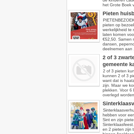
de kinderen cade
het Grote Boek v
Pieten huis
PIETENBEZOEK 20
pieten op bezoek
werkelijkheid te
laten komen voo
€52,50. Samen m
dansen, pepernot
deelnemen aan .
2 of 3 zwar
gemeente k
2 of 3 pieten k
kunnen 2 of 3 pi
want dat is haat
zijn. Maar we k
plekken. Voor 6
overlegd worden.
Sinterklaas
Sinterklaasverhu
hebben voor een
Sint en zijn pie
Sinterklaasfeest
en 2 pieten zijn