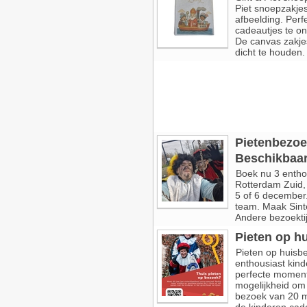
Piet snoepzakje
afbeelding. Perf
cadeautjes te o
De canvas zakje
dicht te houden. 
Pietenbezoe
Beschikbaar
Boek nu 3 enthou
Rotterdam Zuid,
5 of 6 december
team. Maak Sinte
Andere bezoektij
Pieten op h
Pieten op huisb
enthousiast kind
perfecte moment
mogelijkheid om 
bezoek van 20 m