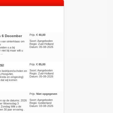
Prijs:
€ 40,00
gs 6 December
Soort: Aangeboden
 van sinterklaas om
Regio: Zuid-Holland
n
Datum: 05-08-2026
iden o.a bij
niet bij maar wilt u
...
Prijs:
€ 85,00
26!
Soort: Aangeboden
se bedrijven/scholen en
Regio: Zuid-Holland
,Hoogvliet,
Datum: 05-08-2026
 Breda en omgeving}
 dat wij komen
Prijs:
Niet opgegeven
Soort: Aangeboden
ren op de datums: 2026
Regio: Gelderland
ber Woensdag 3
Datum: 03-08-2026
Zondag Wilt u de
en 30 jaar ervaring .