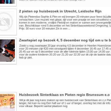
2 pieten op huisbezoek in Utrecht, Leidsche Rijn
Wij zijn Pietenduo Sophie & Pien en wij brengen 20 minuten puur feest bij julli
verwachten: Live muziek met gitaar, tijd voor een praatje en een strooifees
komen in een moderne, vrolijke Pietstijl en maken er samen een onvergetelij
van. Beschikbaar rond 5 december en het Sinterklaasweekend Omgeving: Ut
Prijs: 30 euro voor 20 minuten Zin in een ...
Zwartepiet op bezoek 4, 5 december nog tijd om u te 
Zoekt u nog zwartepiet 20 jaar ervaring 4,5 december in Heerlen Hoensbro
voor 20 minuten zijn €20 met strooigoed tijden 4 december 16.45 uur 17.45 u
20.45 uur en op 5 december voor de aller kleinste tijden 13.00 uur 14.00 uur
voor de oudere kinderen 20.20 uur 21.20 uur 22.20 uur dit zijn de laatste datu
heb gr piet.
Huisbezoek Sinterklaas en Pieten regio Brunssum e.o
Wil je dit jaar nog kans maken op een huisbezoek van Sinterklaas en z,n Pie
langer, het kan nu nog Een half uur of 1 uur of langer, overleg het met de info
voor elkaar. Beperkt aantal plaatsen nog