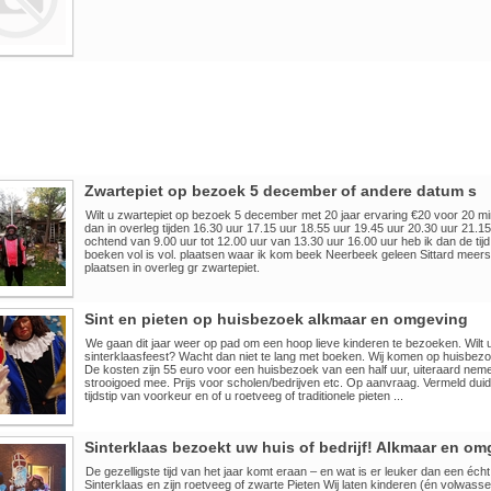
Zwartepiet op bezoek 5 december of andere datum s
Wilt u zwartepiet op bezoek 5 december met 20 jaar ervaring €20 voor 20 m
dan in overleg tijden 16.30 uur 17.15 uur 18.55 uur 19.45 uur 20.30 uur 21.15
ochtend van 9.00 uur tot 12.00 uur van 13.30 uur 16.00 uur heb ik dan de tijd
boeken vol is vol. plaatsen waar ik kom beek Neerbeek geleen Sittard mee
plaatsen in overleg gr zwartepiet.
Sint en pieten op huisbezoek alkmaar en omgeving
We gaan dit jaar weer op pad om een hoop lieve kinderen te bezoeken. Wilt u
sinterklaasfeest? Wacht dan niet te lang met boeken. Wij komen op huisbezo
De kosten zijn 55 euro voor een huisbezoek van een half uur, uiteraard nem
strooigoed mee. Prijs voor scholen/bedrijven etc. Op aanvraag. Vermeld duide
tijdstip van voorkeur en of u roetveeg of traditionele pieten ...
Sinterklaas bezoekt uw huis of bedrijf! Alkmaar en o
De gezelligste tijd van het jaar komt eraan – en wat is er leuker dan een éc
Sinterklaas en zijn roetveeg of zwarte Pieten Wij laten kinderen (én volwass