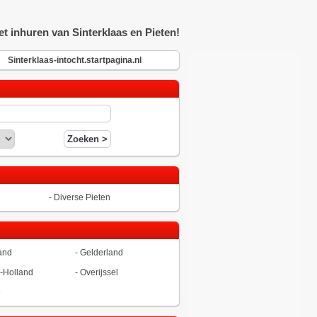
t inhuren van Sinterklaas en Pieten!
Sinterklaas-intocht.startpagina.nl
-
Diverse Pieten
and
-
Gelderland
-Holland
-
Overijssel
ë