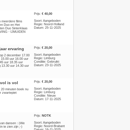
Prijs:
€ 40,00
Soort: Aangeboden
n meerdere films
Regio: Noord-Holland
ten Duo en Het
Datum: 25-11-2025
ten Duo Sinterklaas
GEVING - IJMUIDEN
Prijs:
€ 20,00
aar ervaring
Soort: Aangeboden
r op 2 december 17.00
Regio: Limburg
 15.00 uur 16.00 uur
Conditie: Gebruikt
45 uur 18.35 uur
Datum: 23-11-2025
 13.30 uur 14.30 uur
Prijs:
€ 20,00
ol is vol
Soort: Aangeboden
 20 minuten boek nu
Regio: Limburg
r zwartepiet
Conditie: Nieuw
Datum: 17-11-2025
Prijs:
NOTK
Soort: Aangeboden
g van dansen :-)We
Regio: Noord-Brabant
 te zien zijn ;-)
Datum: 16-11-2025