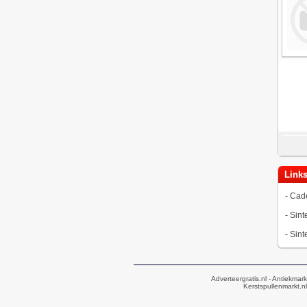
Link
-
Cad
-
Sinte
-
Sint
Adverteergratis.nl
- Antiekmark
Kerstspullenmarkt.nl