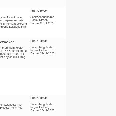
Prijs:
€ 30,00
Soort: Aangeboden
e thuis! Wat kun je
Regio: Utrecht
t van pepernoten We
Datum: 29-11-2025
ke Sinterklaasbeleving
recht, Leidsche Rijn
Prijs:
€ 20,00
bezoeken.
Soort: Aangeboden
ek brunnsum kosten
Regio: Limburg
ur 18.45 uur 19.45 uur
Datum: 27-11-2025
 15.00 uur 16.00 uur
m s tijden die ik nog
Prijs:
€ 40,00
Soort: Aangeboden
ten wacht dan niet
Regio: Limburg
 Piet dan komt het
Datum: 26-11-2025