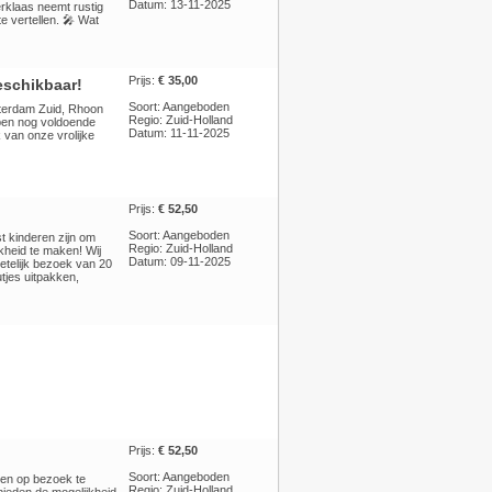
Datum: 13-11-2025
rklaas neemt rustig
te vertellen. 🎤 Wat
Prijs:
€ 35,00
eschikbaar!
Soort: Aangeboden
tterdam Zuid, Rhoon
Regio: Zuid-Holland
ben nog voldoende
Datum: 11-11-2025
 van onze vrolijke
Prijs:
€ 52,50
Soort: Aangeboden
 kinderen zijn om
Regio: Zuid-Holland
kheid te maken! Wij
Datum: 09-11-2025
etelijk bezoek van 20
jes uitpakken,
Prijs:
€ 52,50
Soort: Aangeboden
ten op bezoek te
Regio: Zuid-Holland