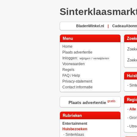
Sinterklaasmark
BladenWinkel.nl
|
CadeauAbonn
Menu
Zoek
Home
Zoeke
Plaats advertentie
Inloggen:
wijzigen / verwijderen
Zoeke
Voorwaarden
Regels
FAQ / Help
Huis
Privacy-statement
-
Sint
Contact informatie
Regio
gratis
Plaats advertentie
-
Alle
Rubrieken
-
Gro
Entertainment
-
Utre
Huisbezoeken
-
Sinterklaas