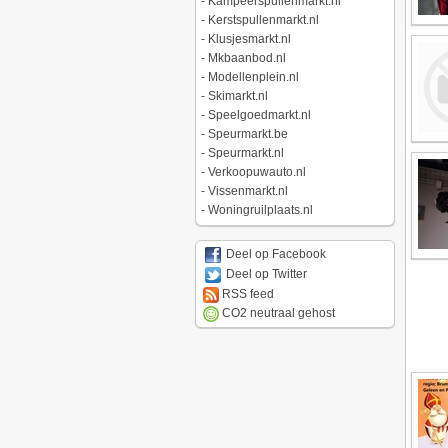
-
Kampeerspullenmarkt.nl
-
Kerstspullenmarkt.nl
-
Klusjesmarkt.nl
-
Mkbaanbod.nl
-
Modellenplein.nl
-
Skimarkt.nl
-
Speelgoedmarkt.nl
-
Speurmarkt.be
-
Speurmarkt.nl
-
Verkoopuwauto.nl
-
Vissenmarkt.nl
-
Woningruilplaats.nl
Deel op Facebook
Deel op Twitter
RSS feed
CO2 neutraal gehost