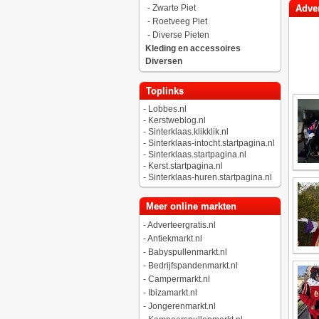
-
Zwarte Piet
Adver
-
Roetveeg Piet
-
Diverse Pieten
Kleding en accessoires
Diversen
Toplinks
-
Lobbes.nl
-
Kerstweblog.nl
-
Sinterklaas.klikklik.nl
-
Sinterklaas-intocht.startpagina.nl
-
Sinterklaas.startpagina.nl
-
Kerst.startpagina.nl
-
Sinterklaas-huren.startpagina.nl
Meer online markten
-
Adverteergratis.nl
-
Antiekmarkt.nl
-
Babyspullenmarkt.nl
-
Bedrijfspandenmarkt.nl
-
Campermarkt.nl
-
Ibizamarkt.nl
-
Jongerenmarkt.nl