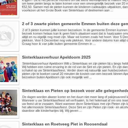
krijgen? Dit is het perfecte moment om die wens werkelijkheid te maken! Wij 
om twee pieten langs te laten komen voor een onvergetelijk bezoek van 20 
€52,50. Samen met de pieten kunnen de kinderen cadeautjes uitpakken, dan
voorlezen uit het Grote Boek van Sinterklaas of deelnemen aan ...
2 of 3 zwarte pieten gemeente Emmen buiten deze ge
2 of 3 pieten kunnen jullie komen bezoeken. In de gemeente Emmen kunnen 2
bezoek komen helaas kan ik geen foto's plaatsen want dat is haatzaaien omd
altijd en nu eigelijk nog moet zijn. Maar we komen zoals het hoort. Voor 5 D
plekken. Voor 6 December nog vele plekken. Voor andere datums kan altijd 
Graag hoor ik van jullie buiten gemeente Emmen in ...
Sinterklaasverhuur Apeldoorn 2025
Sinterklaasverhuur Apeldoorn Wilt u Sinterklaas en zijn pieten bij u langs h
Wij hebben een ruime ervaring in de rol van de Sint en zijn pieten. En zijn d
schakel op uw Sinterklaasfeest. Verder doen wij natuurlijk aan huisbezoeken
pieten zijn te boeken vanaf 20 minuten de kosten van een bezoek binnen Apel
bezoeken buiten Apeldoorn zijn ook mogelijk wel ...
Sinterklaas en Pieten op bezoek voor alle gelegenhed
De dagen worden alweer korter en het duurt niet meer lang of pakjesavond ko
Wanneer u uw Sinterklaasfeest wil verfraaien, Is het helemaal af om ons tea
uw feest uit te zwaaien. Want wanneer deze Sinterklaas met zijn Pieten zijn 
het allermooiste Sinterklaasfeest. Deze Sint en zijn Pieten zijn rook- en alcoho
daardoor alle kinderhartjes blij. Wij geven ...
Sinterklaas en Roetveeg Piet in Roosendaal