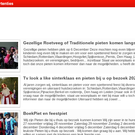
tenties
Gezellige Roetveeg of Traditionele pieten komen lan
Gezellige pieten hebben plek op 6 December Deze mochten nog even blijven
kinderen nog even blij te maken en om voor een spetterend feest te zorgen i
Schiedam,Rotterdam,Vlaardingen,Hoogvliet,Spijkenisse,,Pernis, Den Haag ,Le
huisbezoeken. en verenigingen, bedrijven... inzetbaar Staat uw woonplaats er 
toch dat onze pieten komen informeer dan naar de mogelijkheden. u heeft de 
Tv look a like sinterklaas en pieten bij u op bezoek 20
Al jaren zorgen wij, sinterklaas en pieten voor een spetterend feest bij diver
verenigingen en uiteraard huisbezoeken in: Schiedam,Rotterdam,Vlaardingen
Spijkenisse,Pijnacker,Berkel en rodenrijs, Den haag en Leiden {maar ook in
vraag naar de mogelijkheden. staat uw woonplaats er niet bij maar wilt u toch
informeer dan naar de mogelijkheden Uiteraard hebben wij zowel ...
BoekPiet en feestpiet
Wij zijn Pieten die bij u thuis op bezoek kunnen komen Wij zijn weer in te hu
27 november vrijdag 28 november Zaterdag 29 november Zondag 2 decem
december Donderdag 4 december vrijdag 5 december Zaterdag 6 december 
leukste Pieten bij u thuis op bezoek . Wij komen dan graag bij u aan. Wij hebb
willen er samen met de kinderen een leuk feestje van ...