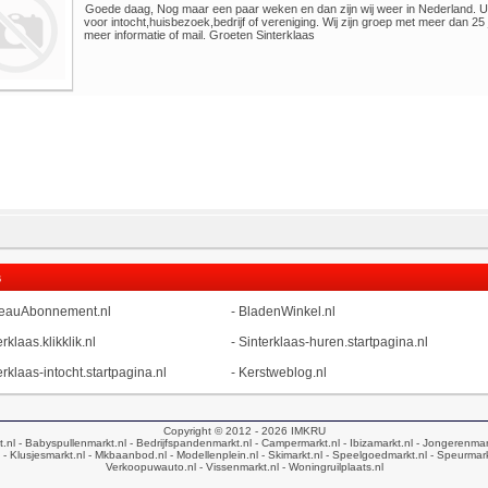
Goede daag, Nog maar een paar weken en dan zijn wij weer in Nederland. 
voor intocht,huisbezoek,bedrijf of vereniging. Wij zijn groep met meer dan 25 
meer informatie of mail. Groeten Sinterklaas
s
eauAbonnement.nl
-
BladenWinkel.nl
rklaas.klikklik.nl
-
Sinterklaas-huren.startpagina.nl
erklaas-intocht.startpagina.nl
-
Kerstweblog.nl
Copyright © 2012 - 2026
IMKRU
t.nl
- Babyspullenmarkt.nl
- Bedrijfspandenmarkt.nl
- Campermarkt.nl
- Ibizamarkt.nl
- Jongerenmar
- Klusjesmarkt.nl
- Mkbaanbod.nl
- Modellenplein.nl
- Skimarkt.nl
- Speelgoedmarkt.nl
- Speurmark
Verkoopuwauto.nl
- Vissenmarkt.nl
- Woningruilplaats.nl