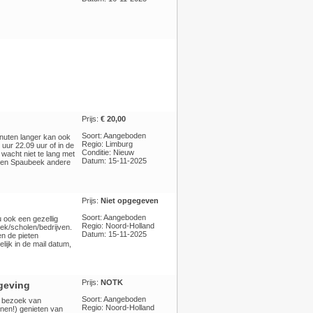
Prijs:
€ 20,00
Soort: Aangeboden
inuten langer kan ook
Regio: Limburg
 uur 22.09 uur of in de
Conditie: Nieuw
 wacht niet te lang met
Datum: 15-11-2025
rsen Spaubeek andere
Prijs:
Niet opgegeven
Soort: Aangeboden
 ook een gezellig
Regio: Noord-Holland
ek/scholen/bedrijven.
Datum: 15-11-2025
en de pieten
lijk in de mail datum,
Prijs:
NOTK
mgeving
Soort: Aangeboden
ht bezoek van
Regio: Noord-Holland
enen!) genieten van