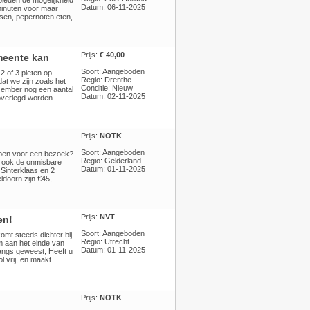
bieden de mogelijkheid
Datum: 06-11-2025
minuten voor maar
sen, pepernoten eten,
Prijs:
€ 40,00
meente kan
Soort: Aangeboden
 of 3 pieten op
Regio: Drenthe
at we zijn zoals het
Conditie: Nieuw
ecember nog een aantal
Datum: 02-11-2025
overlegd worden.
Prijs:
NOTK
Soort: Aangeboden
ebben voor een bezoek?
Regio: Gelderland
an ook de onmisbare
Datum: 01-11-2025
 Sinterklaas en 2
doorn zijn €45,-
Prijs:
NVT
en!
Soort: Aangeboden
mt steeds dichter bij.
Regio: Utrecht
m aan het einde van
Datum: 01-11-2025
langs geweest, Heeft u
l vrij, en maakt
Prijs:
NOTK