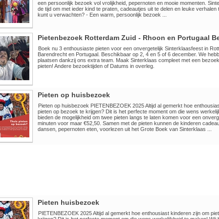
een persoonlijk bezoek vol vrolijkheid, pepernoten en mooie momenten. Sinte
de tijd om met ieder kind te praten, cadeautjes uit te delen en leuke verhalen 
kunt u verwachten? - Een warm, persoonlijk bezoek ...
Pietenbezoek Rotterdam Zuid - Rhoon en Portugaal B
Boek nu 3 enthousiaste pieten voor een onvergetelijk Sinterklaasfeest in Ro
Barendrecht en Portugaal. Beschikbaar op 2, 4 en 5 of 6 december. We heb
plaatsen dankzij ons extra team. Maak Sinterklaas compleet met een bezoek
pieten! Andere bezoektijden of Datums in overleg.
Pieten op huisbezoek
Pieten op huisbezoek PIETENBEZOEK 2025 Altijd al gemerkt hoe enthousiast
pieten op bezoek te krijgen? Dit is het perfecte moment om die wens werkelij
bieden de mogelijkheid om twee pieten langs te laten komen voor een onverg
minuten voor maar €52,50. Samen met de pieten kunnen de kinderen cadeaut
dansen, pepernoten eten, voorlezen uit het Grote Boek van Sinterklaas ...
Pieten huisbezoek
PIETENBEZOEK 2025 Altijd al gemerkt hoe enthousiast kinderen zijn om pie