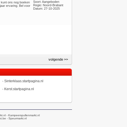
Soort: Aangeboden
U kunt ons nog boeken
Regio: Noord-Brabant
jaar ervaring. Bel voor
Datum: 27-10-2025
volgende >>
-
Sinterklaas.startpagina.nl
-
Kerst.startpagina.nl
kt.nl
- Kampeerspullenmarkt.nl
t.be
- Speurmarkt.nl