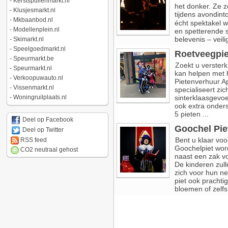
-
Kerstspullenmarkt.nl
het donker. Ze z
-
Klusjesmarkt.nl
tijdens avondin
-
Mkbaanbod.nl
écht spektakel w
-
Modellenplein.nl
en spetterende s
belevenis – veili
-
Skimarkt.nl
-
Speelgoedmarkt.nl
Roetveegpie
-
Speurmarkt.be
Zoekt u versterk
-
Speurmarkt.nl
kan helpen met h
-
Verkoopuwauto.nl
Pietenverhuur Ap
-
Vissenmarkt.nl
specialiseert zi
-
Woningruilplaats.nl
sinterklaasgevo
ook extra onders
5 pieten ...
Deel op Facebook
Goochel Pie
Deel op Twitter
Bent u klaar voo
RSS feed
Goochelpiet wor
CO2 neutraal gehost
naast een zak v
De kinderen zull
zich voor hun n
piet ook prachti
bloemen of zelfs 