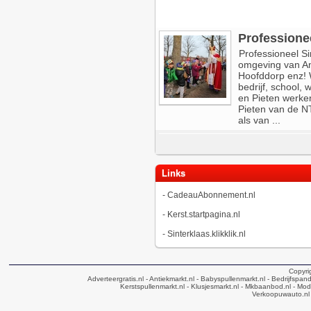
Professione
Professioneel Si
omgeving van Am
Hoofddorp enz! W
bedrijf, school
en Pieten werken
Pieten van de N
als van ...
Links
-
CadeauAbonnement.nl
-
Kerst.startpagina.nl
-
Sinterklaas.klikklik.nl
Copyri
Adverteergratis.nl
- Antiekmarkt.nl
- Babyspullenmarkt.nl
- Bedrijfspan
Kerstspullenmarkt.nl
- Klusjesmarkt.nl
- Mkbaanbod.nl
- Mode
Verkoopuwauto.nl