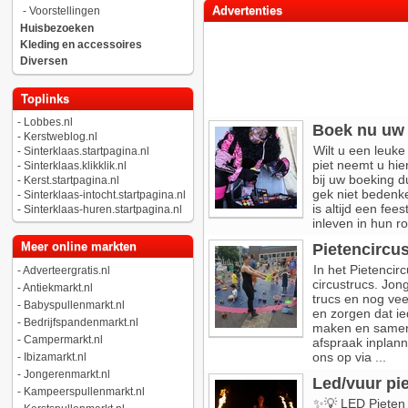
Advertenties
-
Voorstellingen
Huisbezoeken
Kleding en accessoires
Diversen
Toplinks
-
Lobbes.nl
Boek nu uw 
-
Kerstweblog.nl
Wilt u een leuk
-
Sinterklaas.startpagina.nl
piet neemt u hie
-
Sinterklaas.klikklik.nl
bij uw boeking d
-
Kerst.startpagina.nl
gek niet bedenk
-
Sinterklaas-intocht.startpagina.nl
is altijd een fe
-
Sinterklaas-huren.startpagina.nl
inleven in hun rol 
Meer online markten
Pietencircu
In het Pietencir
-
Adverteergratis.nl
circustrucs. Jon
-
Antiekmarkt.nl
trucs en nog vee
-
Babyspullenmarkt.nl
en zorgen dat i
-
Bedrijfspandenmarkt.nl
maken en samen 
-
Campermarkt.nl
afspraak inplann
ons op via ...
-
Ibizamarkt.nl
-
Jongerenmarkt.nl
Led/vuur pi
-
Kampeerspullenmarkt.nl
✨💡 LED Pieten M