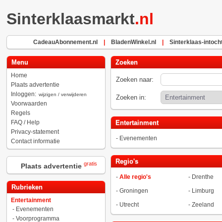
Sinterklaasmarkt
.nl
CadeauAbonnement.nl
|
BladenWinkel.nl
|
Sinterklaas-intocht
Menu
Zoeken
Home
Zoeken naar:
Plaats advertentie
Inloggen:
wijzigen / verwijderen
Zoeken in:
Voorwaarden
Regels
FAQ / Help
Entertainment
Privacy-statement
-
Evenementen
Contact informatie
Regio's
gratis
Plaats advertentie
-
Alle regio's
-
Drenthe
Rubrieken
-
Groningen
-
Limburg
Entertainment
-
Utrecht
-
Zeeland
-
Evenementen
-
Voorprogramma