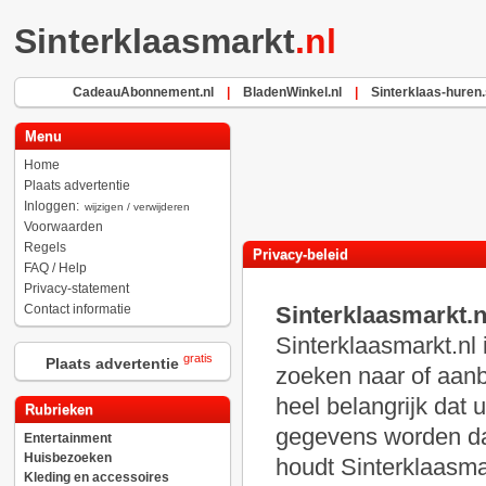
Sinterklaasmarkt
.nl
CadeauAbonnement.nl
|
BladenWinkel.nl
|
Sinterklaas-huren.
Menu
Home
Plaats advertentie
Inloggen:
wijzigen / verwijderen
Voorwaarden
Regels
Privacy-beleid
FAQ / Help
Privacy-statement
Contact informatie
Sinterklaasmarkt.
Sinterklaasmarkt.nl
gratis
Plaats advertentie
zoeken naar of aanb
heel belangrijk dat
Rubrieken
gegevens worden daa
Entertainment
Huisbezoeken
houdt Sinterklaasma
Kleding en accessoires