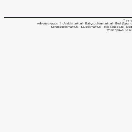
Copyri
Adverteergratis.nl
- Antiekmarkt.nl
- Babyspullenmarkt.nl
- Bedrijfspan
Kerstspullenmarkt.nl
- Klusjesmarkt.nl
- Mkbaanbod.nl
- Mode
Verkoopuwauto.nl