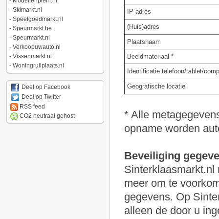
-
Modellenplein.nl
-
Skimarkt.nl
IP-adres
-
Speelgoedmarkt.nl
(Huis)adres
-
Speurmarkt.be
-
Speurmarkt.nl
Plaatsnaam
-
Verkoopuwauto.nl
-
Vissenmarkt.nl
Beeldmateriaal *
-
Woningruilplaats.nl
Identificatie telefoon/tablet/com
Geografische locatie
Deel op Facebook
Deel op Twitter
RSS feed
* Alle metagegevens 
CO2 neutraal gehost
opname worden auto
Beveiliging gegev
Sinterklaasmarkt.nl
meer om te voorkom
gegevens. Op Sinter
alleen de door u i