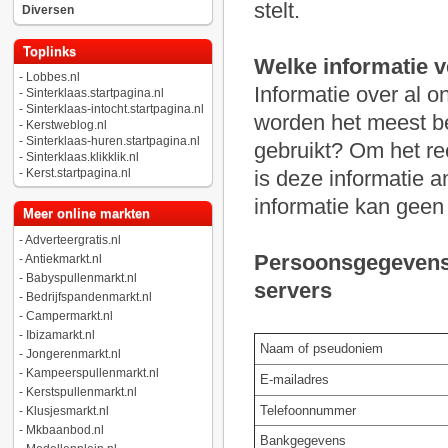
stelt.
Diversen
Toplinks
Welke informatie 
-
Lobbes.nl
Informatie over al 
-
Sinterklaas.startpagina.nl
-
Sinterklaas-intocht.startpagina.nl
worden het meest b
-
Kerstweblog.nl
-
Sinterklaas-huren.startpagina.nl
gebruikt? Om het re
-
Sinterklaas.klikklik.nl
-
Kerst.startpagina.nl
is deze informatie
informatie kan geen
Meer online markten
-
Adverteergratis.nl
Persoonsgegevens 
-
Antiekmarkt.nl
-
Babyspullenmarkt.nl
servers
-
Bedrijfspandenmarkt.nl
-
Campermarkt.nl
-
Ibizamarkt.nl
Naam of pseudoniem
-
Jongerenmarkt.nl
-
Kampeerspullenmarkt.nl
E-mailadres
-
Kerstspullenmarkt.nl
Telefoonnummer
-
Klusjesmarkt.nl
-
Mkbaanbod.nl
Bankgegevens