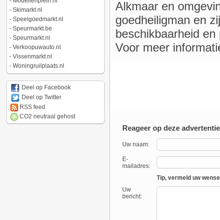
-
Modellenplein.nl
Alkmaar en omgevin
-
Skimarkt.nl
goedheiligman en zij
-
Speelgoedmarkt.nl
-
Speurmarkt.be
beschikbaarheid en p
-
Speurmarkt.nl
Voor meer informati
-
Verkoopuwauto.nl
-
Vissenmarkt.nl
-
Woningruilplaats.nl
Deel op Facebook
Deel op Twitter
RSS feed
CO2 neutraal gehost
Reageer op deze advertentie
Uw naam:
E-
mailadres:
Tip, vermeld uw wense
Uw
bericht: