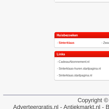
Huisbezoeken
-
Sinterklaas
-
Zwar
Links
-
CadeauAbonnement.nl
-
Sinterklaas-huren.startpagina.nl
-
Sinterklaas.startpagina.nl
Copyright ©
Adverteergratis.nl
- Antiekmarkt.nl
- B