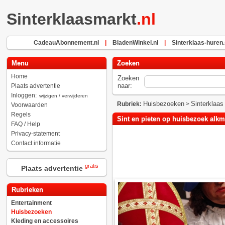
Sinterklaasmarkt
.nl
CadeauAbonnement.nl
|
BladenWinkel.nl
|
Sinterklaas-huren.
Menu
Zoeken
Home
Zoeken
naar:
Plaats advertentie
Inloggen:
wijzigen / verwijderen
Huisbezoeken
Sinterklaas
Rubriek:
>
Voorwaarden
Regels
Sint en pieten op huisbezoek alk
FAQ / Help
Privacy-statement
Contact informatie
gratis
Plaats advertentie
Rubrieken
Entertainment
Huisbezoeken
Kleding en accessoires