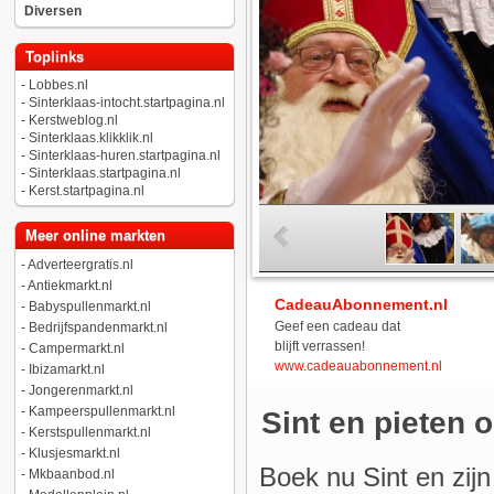
Diversen
Toplinks
-
Lobbes.nl
-
Sinterklaas-intocht.startpagina.nl
-
Kerstweblog.nl
-
Sinterklaas.klikklik.nl
-
Sinterklaas-huren.startpagina.nl
-
Sinterklaas.startpagina.nl
-
Kerst.startpagina.nl
Meer online markten
-
Adverteergratis.nl
-
Antiekmarkt.nl
CadeauAbonnement.nl
-
Babyspullenmarkt.nl
Geef een cadeau dat
-
Bedrijfspandenmarkt.nl
blijft verrassen!
-
Campermarkt.nl
www.cadeauabonnement.nl
-
Ibizamarkt.nl
-
Jongerenmarkt.nl
-
Kampeerspullenmarkt.nl
Sint en pieten 
-
Kerstspullenmarkt.nl
-
Klusjesmarkt.nl
Boek nu Sint en zijn
-
Mkbaanbod.nl