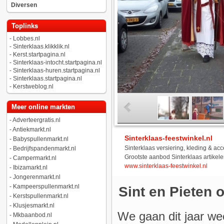
Diversen
Toplinks
-
Lobbes.nl
-
Sinterklaas.klikklik.nl
-
Kerst.startpagina.nl
-
Sinterklaas-intocht.startpagina.nl
-
Sinterklaas-huren.startpagina.nl
-
Sinterklaas.startpagina.nl
-
Kerstweblog.nl
Meer online markten
-
Adverteergratis.nl
-
Antiekmarkt.nl
Sinterklaas-feestwinkel.nl
-
Babyspullenmarkt.nl
Sinterklaas versiering, kleding & ac
-
Bedrijfspandenmarkt.nl
Grootste aanbod Sinterklaas artikele
-
Campermarkt.nl
www.sinterklaas-feestwinkel.nl
-
Ibizamarkt.nl
-
Jongerenmarkt.nl
-
Kampeerspullenmarkt.nl
Sint en Pieten 
-
Kerstspullenmarkt.nl
-
Klusjesmarkt.nl
We gaan dit jaar we
-
Mkbaanbod.nl