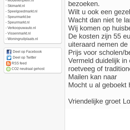
-
Modellenplein.nl
bezoeken.
-
Skimarkt.nl
Wilt u ook een gezel
-
Speelgoedmarkt.nl
-
Speurmarkt.be
Wacht dan niet te l
-
Speurmarkt.nl
Wij komen op huisbe
-
Verkoopuwauto.nl
-
Vissenmarkt.nl
De kosten zijn 55 e
-
Woningruilplaats.nl
uiteraard nemen de 
Prijs voor scholen/b
Deel op Facebook
Deel op Twitter
Vermeld duidelijk in
RSS feed
roetveeg of tradition
CO2 neutraal gehost
Mailen kan naar
Mocht u al geboekt 
Vriendelijke groet Lo