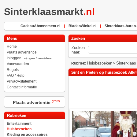
Sinterklaasmarkt
.nl
CadeauAbonnement.nl
|
BladenWinkel.nl
|
Sinterklaas-huren.
Menu
Zoeken
Home
Zoeken
naar:
Plaats advertentie
Inloggen:
wijzigen / verwijderen
Huisbezoeken
Sinterklaas
Rubriek:
>
Voorwaarden
Regels
Sint en Pieten op huisbezoek Alk
FAQ / Help
Privacy-statement
Contact informatie
gratis
Plaats advertentie
Rubrieken
Entertainment
Huisbezoeken
Kleding en accessoires