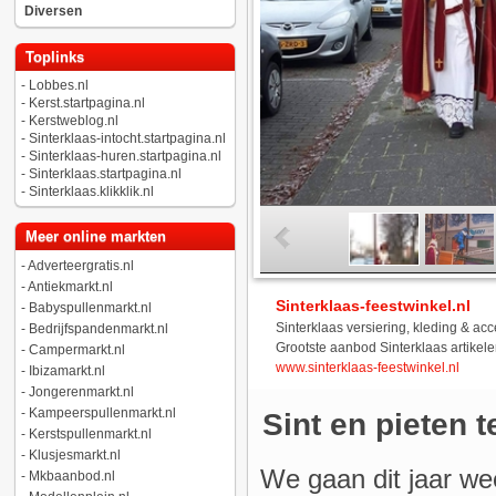
Diversen
Toplinks
-
Lobbes.nl
-
Kerst.startpagina.nl
-
Kerstweblog.nl
-
Sinterklaas-intocht.startpagina.nl
-
Sinterklaas-huren.startpagina.nl
-
Sinterklaas.startpagina.nl
-
Sinterklaas.klikklik.nl
Meer online markten
-
Adverteergratis.nl
-
Antiekmarkt.nl
Sinterklaas-feestwinkel.nl
-
Babyspullenmarkt.nl
Sinterklaas versiering, kleding & ac
-
Bedrijfspandenmarkt.nl
Grootste aanbod Sinterklaas artikele
-
Campermarkt.nl
www.sinterklaas-feestwinkel.nl
-
Ibizamarkt.nl
-
Jongerenmarkt.nl
-
Kampeerspullenmarkt.nl
Sint en pieten 
-
Kerstspullenmarkt.nl
-
Klusjesmarkt.nl
We gaan dit jaar we
-
Mkbaanbod.nl