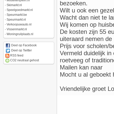
-
Modellenplein.nl
bezoeken.
-
Skimarkt.nl
Wilt u ook een gezel
-
Speelgoedmarkt.nl
-
Speurmarkt.be
Wacht dan niet te l
-
Speurmarkt.nl
Wij komen op huisbe
-
Verkoopuwauto.nl
-
Vissenmarkt.nl
De kosten zijn 55 e
-
Woningruilplaats.nl
uiteraard nemen de 
Prijs voor scholen/b
Deel op Facebook
Deel op Twitter
Vermeld duidelijk in
RSS feed
roetveeg of tradition
CO2 neutraal gehost
Mailen kan naar
Mocht u al geboekt 
Vriendelijke groet Lo