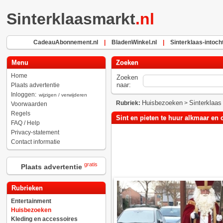
Sinterklaasmarkt
.nl
CadeauAbonnement.nl
|
BladenWinkel.nl
|
Sinterklaas-intocht
Menu
Zoeken
Home
Zoeken
naar:
Plaats advertentie
Inloggen:
wijzigen / verwijderen
Huisbezoeken
Sinterklaas
Rubriek:
>
Voorwaarden
Regels
Sint en pieten te huur alkmaar en
FAQ / Help
Privacy-statement
Contact informatie
gratis
Plaats advertentie
Rubrieken
Entertainment
Huisbezoeken
Kleding en accessoires