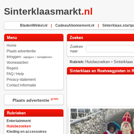
Sinterklaasmarkt
.nl
BladenWinkel.nl
|
CadeauAbonnement.nl
|
Sinterklaas.startp
Menu
Zoeken
Home
Zoeken
naar:
Plaats advertentie
Inloggen:
wijzigen / verwijderen
Huisbezoeken
Sinterklaas
Rubriek:
>
Voorwaarden
Regels
Sinterklaas en Roetveegpieten in
FAQ / Help
Privacy-statement
Contact informatie
gratis
Plaats advertentie
Rubrieken
Entertainment
Huisbezoeken
Kleding en accessoires