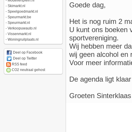
-
Modellenplein.nl
Goede dag,
-
Skimarkt.nl
-
Speelgoedmarkt.nl
-
Speurmarkt.be
Het is nog ruim 2 m
-
Speurmarkt.nl
U kunt ons boeken vo
-
Verkoopuwauto.nl
-
Vissenmarkt.nl
sportvereniging.
-
Woningruilplaats.nl
Wij hebben meer dan
wij geen alcohol en 
Deel op Facebook
Deel op Twitter
Voor meer informatie
RSS feed
CO2 neutraal gehost
De agenda ligt klaar
Groeten Sinterklaas