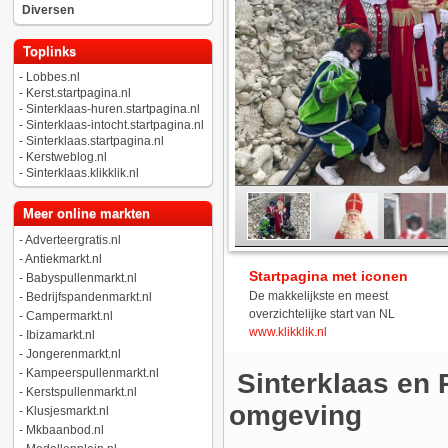
Diversen
Toplinks
-
Lobbes.nl
-
Kerst.startpagina.nl
-
Sinterklaas-huren.startpagina.nl
-
Sinterklaas-intocht.startpagina.nl
-
Sinterklaas.startpagina.nl
-
Kerstweblog.nl
-
Sinterklaas.klikklik.nl
Meer online markten
-
Adverteergratis.nl
-
Antiekmarkt.nl
Startpagina met iconen
-
Babyspullenmarkt.nl
De makkelijkste en meest
-
Bedrijfspandenmarkt.nl
overzichtelijke start van NL
-
Campermarkt.nl
www.klikklik.nl
-
Ibizamarkt.nl
-
Jongerenmarkt.nl
-
Kampeerspullenmarkt.nl
Sinterklaas en 
-
Kerstspullenmarkt.nl
omgeving
-
Klusjesmarkt.nl
-
Mkbaanbod.nl