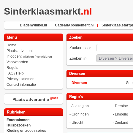
Sinterklaasmarkt
.nl
BladenWinkel.nl
|
CadeauAbonnement.nl
|
Sinterklaas.startp
Menu
Zoeken
Home
Zoeken naar:
Plaats advertentie
Inloggen:
wijzigen / verwijderen
Zoeken in:
Voorwaarden
Regels
FAQ / Help
Diversen
Privacy-statement
-
Diversen
-
Goe
Contact informatie
Regio's
gratis
Plaats advertentie
-
Alle regio's
-
Drenthe
Rubrieken
-
Groningen
-
Limburg
Entertainment
-
Utrecht
-
Zeeland
Huisbezoeken
Kleding en accessoires