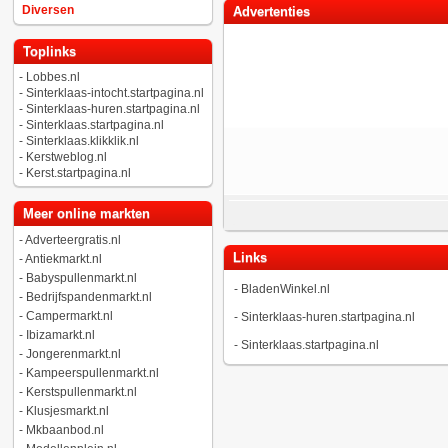
Diversen
Advertenties
Toplinks
-
Lobbes.nl
-
Sinterklaas-intocht.startpagina.nl
-
Sinterklaas-huren.startpagina.nl
-
Sinterklaas.startpagina.nl
-
Sinterklaas.klikklik.nl
-
Kerstweblog.nl
-
Kerst.startpagina.nl
Meer online markten
-
Adverteergratis.nl
Links
-
Antiekmarkt.nl
-
Babyspullenmarkt.nl
-
BladenWinkel.nl
-
Bedrijfspandenmarkt.nl
-
Campermarkt.nl
-
Sinterklaas-huren.startpagina.nl
-
Ibizamarkt.nl
-
Sinterklaas.startpagina.nl
-
Jongerenmarkt.nl
-
Kampeerspullenmarkt.nl
-
Kerstspullenmarkt.nl
-
Klusjesmarkt.nl
-
Mkbaanbod.nl