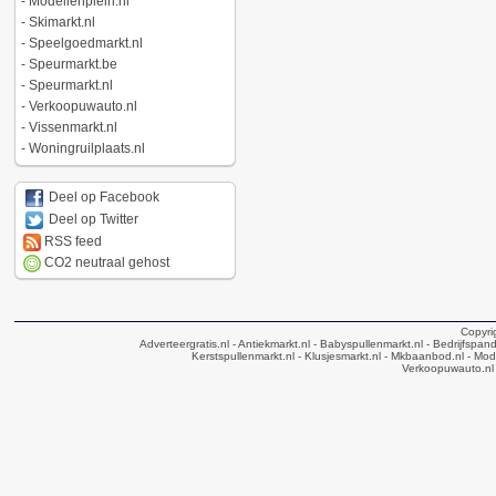
-
Modellenplein.nl
-
Skimarkt.nl
-
Speelgoedmarkt.nl
-
Speurmarkt.be
-
Speurmarkt.nl
-
Verkoopuwauto.nl
-
Vissenmarkt.nl
-
Woningruilplaats.nl
Deel op Facebook
Deel op Twitter
RSS feed
CO2 neutraal gehost
Copyri
Adverteergratis.nl
- Antiekmarkt.nl
- Babyspullenmarkt.nl
- Bedrijfspan
Kerstspullenmarkt.nl
- Klusjesmarkt.nl
- Mkbaanbod.nl
- Mode
Verkoopuwauto.nl