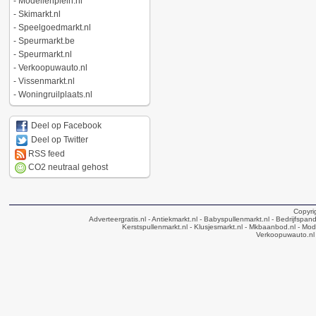
-
Modellenplein.nl
-
Skimarkt.nl
-
Speelgoedmarkt.nl
-
Speurmarkt.be
-
Speurmarkt.nl
-
Verkoopuwauto.nl
-
Vissenmarkt.nl
-
Woningruilplaats.nl
Deel op Facebook
Deel op Twitter
RSS feed
CO2 neutraal gehost
Copyri
Adverteergratis.nl
- Antiekmarkt.nl
- Babyspullenmarkt.nl
- Bedrijfspan
Kerstspullenmarkt.nl
- Klusjesmarkt.nl
- Mkbaanbod.nl
- Mode
Verkoopuwauto.nl