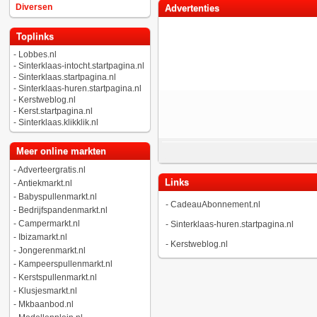
Diversen
Advertenties
Toplinks
-
Lobbes.nl
-
Sinterklaas-intocht.startpagina.nl
-
Sinterklaas.startpagina.nl
-
Sinterklaas-huren.startpagina.nl
-
Kerstweblog.nl
-
Kerst.startpagina.nl
-
Sinterklaas.klikklik.nl
Meer online markten
-
Adverteergratis.nl
Links
-
Antiekmarkt.nl
-
Babyspullenmarkt.nl
-
CadeauAbonnement.nl
-
Bedrijfspandenmarkt.nl
-
Campermarkt.nl
-
Sinterklaas-huren.startpagina.nl
-
Ibizamarkt.nl
-
Kerstweblog.nl
-
Jongerenmarkt.nl
-
Kampeerspullenmarkt.nl
-
Kerstspullenmarkt.nl
-
Klusjesmarkt.nl
-
Mkbaanbod.nl