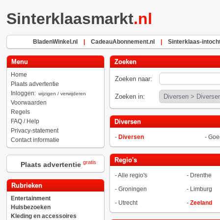
Sinterklaasmarkt
.nl
BladenWinkel.nl
|
CadeauAbonnement.nl
|
Sinterklaas-intocht
Menu
Zoeken
Home
Zoeken naar:
Plaats advertentie
Inloggen:
wijzigen / verwijderen
Zoeken in:
Voorwaarden
Regels
FAQ / Help
Diversen
Privacy-statement
-
Diversen
-
Goe
Contact informatie
Regio's
gratis
Plaats advertentie
-
Alle regio's
-
Drenthe
Rubrieken
-
Groningen
-
Limburg
Entertainment
-
Utrecht
-
Zeeland
Huisbezoeken
Kleding en accessoires