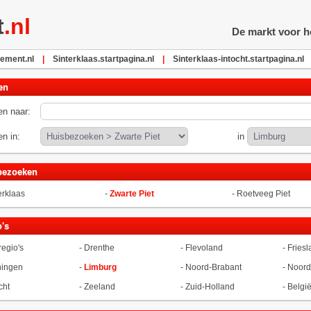
t
.nl
De markt voor he
ement.nl
|
Sinterklaas.startpagina.nl
|
Sinterklaas-intocht.startpagina.nl
en
n naar:
n in:
in
bezoeken
erklaas
-
Zwarte Piet
-
Roetveeg Piet
's
regio's
-
Drenthe
-
Flevoland
-
Friesl
ningen
-
Limburg
-
Noord-Brabant
-
Noord
cht
-
Zeeland
-
Zuid-Holland
-
Belgi