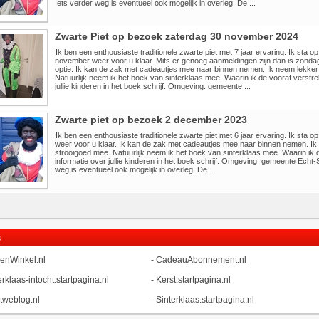
Iets verder weg is eventueel ook mogelijk in overleg. De ...
Zwarte Piet op bezoek zaterdag 30 november 2024
Ik ben een enthousiaste traditionele zwarte piet met 7 jaar ervaring. Ik sta o
november weer voor u klaar. Mits er genoeg aanmeldingen zijn dan is zond
optie. Ik kan de zak met cadeautjes mee naar binnen nemen. Ik neem lekker
Natuurlijk neem ik het boek van sinterklaas mee. Waarin ik de vooraf verstre
jullie kinderen in het boek schrijf. Omgeving: gemeente ...
Zwarte piet op bezoek 2 december 2023
Ik ben een enthousiaste traditionele zwarte piet met 6 jaar ervaring. Ik sta 
weer voor u klaar. Ik kan de zak met cadeautjes mee naar binnen nemen. Ik
strooigoed mee. Natuurlijk neem ik het boek van sinterklaas mee. Waarin ik 
informatie over jullie kinderen in het boek schrijf. Omgeving: gemeente Echt-
weg is eventueel ook mogelijk in overleg. De ...
s
enWinkel.nl
-
CadeauAbonnement.nl
erklaas-intocht.startpagina.nl
-
Kerst.startpagina.nl
tweblog.nl
-
Sinterklaas.startpagina.nl