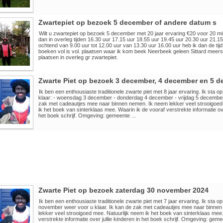
Zwartepiet op bezoek 5 december of andere datum s
Wilt u zwartepiet op bezoek 5 december met 20 jaar ervaring €20 voor 20 m
dan in overleg tijden 16.30 uur 17.15 uur 18.55 uur 19.45 uur 20.30 uur 21.15
ochtend van 9.00 uur tot 12.00 uur van 13.30 uur 16.00 uur heb ik dan de tijd
boeken vol is vol. plaatsen waar ik kom beek Neerbeek geleen Sittard mee
plaatsen in overleg gr zwartepiet.
Zwarte Piet op bezoek 3 december, 4 december en 5 
Ik ben een enthousiaste traditionele zwarte piet met 8 jaar ervaring. Ik sta 
klaar: - woensdag 3 december - donderdag 4 december - vrijdag 5 december(
zak met cadeautjes mee naar binnen nemen. Ik neem lekker veel strooigoed
ik het boek van sinterklaas mee. Waarin ik de vooraf verstrekte informatie ove
het boek schrijf. Omgeving: gemeente ...
Zwarte Piet op bezoek zaterdag 30 november 2024
Ik ben een enthousiaste traditionele zwarte piet met 7 jaar ervaring. Ik sta o
november weer voor u klaar. Ik kan de zak met cadeautjes mee naar binne
lekker veel strooigoed mee. Natuurlijk neem ik het boek van sinterklaas mee.
verstrekte informatie over jullie kinderen in het boek schrijf. Omgeving: gem