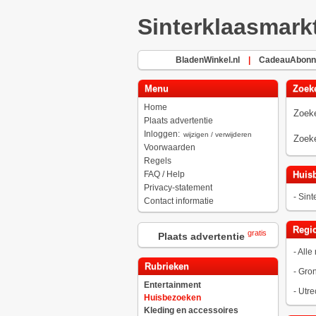
Sinterklaasmark
BladenWinkel.nl
|
CadeauAbonn
Menu
Zoek
Home
Zoeke
Plaats advertentie
Inloggen:
wijzigen / verwijderen
Zoeke
Voorwaarden
Regels
FAQ / Help
Huis
Privacy-statement
-
Sint
Contact informatie
Regio
gratis
Plaats advertentie
-
Alle 
Rubrieken
-
Gro
Entertainment
-
Utre
Huisbezoeken
Kleding en accessoires