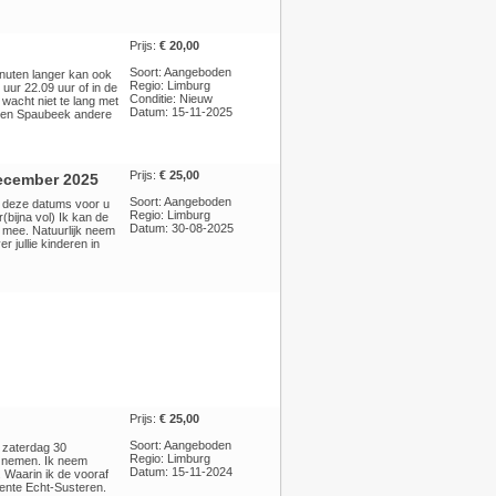
Prijs:
€ 20,00
Soort: Aangeboden
inuten langer kan ook
Regio: Limburg
 uur 22.09 uur of in de
Conditie: Nieuw
 wacht niet te lang met
Datum: 15-11-2025
rsen Spaubeek andere
Prijs:
€ 25,00
december 2025
Soort: Aangeboden
op deze datums voor u
Regio: Limburg
bijna vol) Ik kan de
Datum: 30-08-2025
 mee. Natuurlijk neem
r jullie kinderen in
Prijs:
€ 25,00
Soort: Aangeboden
p zaterdag 30
Regio: Limburg
n nemen. Ik neem
Datum: 15-11-2024
 Waarin ik de vooraf
eente Echt-Susteren.