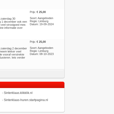
Prijs:
€ 25,00
Soort: Aangeboden
p zaterdag 30
Regio: Limburg
ag 1 december ook een
Datum: 19-09-2024
 veel strooigoed mee.
kte informatie over
Prijs:
€ 25,00
Soort: Aangeboden
op zaterdag 2 december
Regio: Limburg
 neem lekker veel
Datum: 08-10-2023
de vooraf verstrekte
Susteren. Iets verder
-
Sinterklaas.klikklik.nl
-
Sinterklaas-huren.startpagina.nl