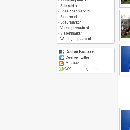
-
Modellenplein.nl
-
Skimarkt.nl
-
Speelgoedmarkt.nl
-
Speurmarkt.be
-
Speurmarkt.nl
-
Verkoopuwauto.nl
-
Vissenmarkt.nl
-
Woningruilplaats.nl
Deel op Facebook
Deel op Twitter
RSS feed
CO2 neutraal gehost