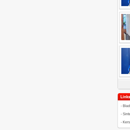
Link
-
Blad
-
Sint
-
Kers