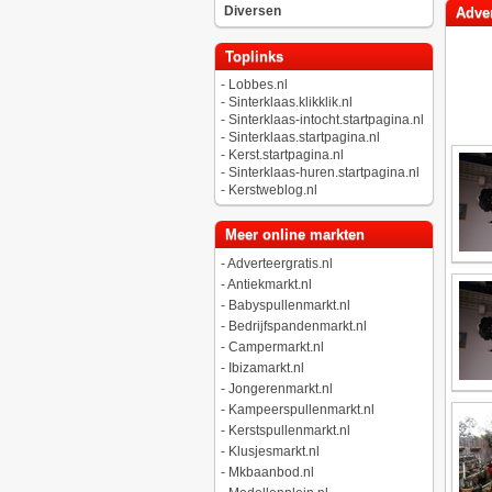
Diversen
Adver
Toplinks
-
Lobbes.nl
-
Sinterklaas.klikklik.nl
-
Sinterklaas-intocht.startpagina.nl
-
Sinterklaas.startpagina.nl
-
Kerst.startpagina.nl
-
Sinterklaas-huren.startpagina.nl
-
Kerstweblog.nl
Meer online markten
-
Adverteergratis.nl
-
Antiekmarkt.nl
-
Babyspullenmarkt.nl
-
Bedrijfspandenmarkt.nl
-
Campermarkt.nl
-
Ibizamarkt.nl
-
Jongerenmarkt.nl
-
Kampeerspullenmarkt.nl
-
Kerstspullenmarkt.nl
-
Klusjesmarkt.nl
-
Mkbaanbod.nl