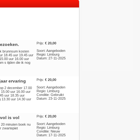
Prijs:
€ 20,00
bezoeken.
Soort: Aangeboden
ek brunnsum kosten
Regio: Limburg
ur 18.45 uur 19.45 uur
Datum: 27-11-2025
 15.00 uur 16.00 uur
m s tijden die ik nog
Prijs:
€ 20,00
aar ervaring
Soort: Aangeboden
r op 2 december 17.00
Regio: Limburg
 15.00 uur 16.00 uur
Conditie: Gebruikt
45 uur 18.35 uur
Datum: 23-11-2025
 13.30 uur 14.30 uur
Prijs:
€ 20,00
ol is vol
Soort: Aangeboden
 20 minuten boek nu
Regio: Limburg
r zwartepiet
Conditie: Nieuw
Datum: 17-11-2025