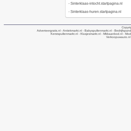
-
Sinterklaas-intocht.startpagina.nl
-
Sinterklaas-huren.startpagina.nl
Copyri
Adverteergratis.nl
- Antiekmarkt.nl
- Babyspullenmarkt.nl
- Bedrijfspan
Kerstspullenmarkt.nl
- Klusjesmarkt.nl
- Mkbaanbod.nl
- Mode
Verkoopuwauto.nl