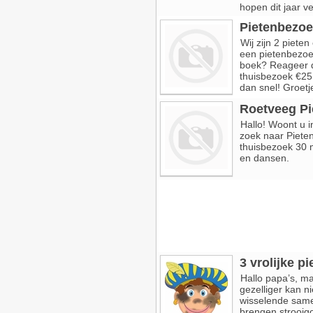
hopen dit jaar ve
Pietenbezoe
Wij zijn 2 piete
een pietenbezoek
boek? Reageer d
thuisbezoek €25.
dan snel! Groetj
Roetveeg Pi
Hallo! Woont u i
zoek naar Pieten
thuisbezoek 30 m
en dansen.
3 vrolijke p
Hallo papa’s, m
gezelliger kan ni
wisselende samens
brengen strooig