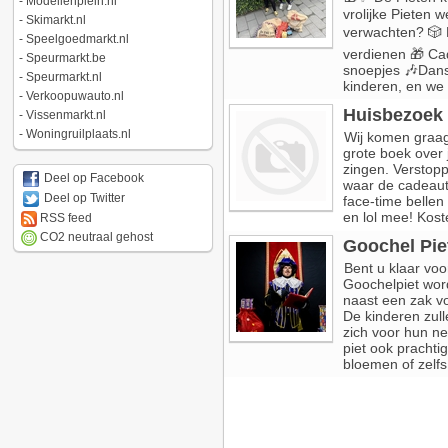
-
Modellenplein.nl
vrolijke Pieten 
-
Skimarkt.nl
verwachten? 🎲 
-
Speelgoedmarkt.nl
verdienen 🎁 Ca
-
Speurmarkt.be
snoepjes 🎶Danse
-
Speurmarkt.nl
kinderen, en we 
-
Verkoopuwauto.nl
Huisbezoek 
-
Vissenmarkt.nl
-
Woningruilplaats.nl
Wij komen graag b
grote boek over
zingen. Verstop
Deel op Facebook
waar de cadeaut
Deel op Twitter
face-time bellen
en lol mee! Kost
RSS feed
CO2 neutraal gehost
Goochel Pie
Bent u klaar voo
Goochelpiet wor
naast een zak v
De kinderen zull
zich voor hun n
piet ook prachti
bloemen of zelfs 