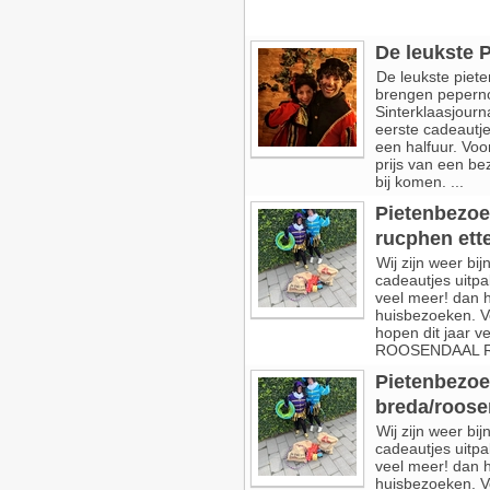
De leukste P
De leukste piet
brengen pepernot
Sinterklaasjour
eerste cadeautj
een halfuur. Voo
prijs van een be
bij komen. ...
Pietenbezoe
rucphen ette
Wij zijn weer bi
cadeautjes uitpa
veel meer! dan ho
huisbezoeken. Vo
hopen dit jaar 
ROOSENDAAL 
Pietenbezoe
breda/roosen
Wij zijn weer bi
cadeautjes uitpa
veel meer! dan ho
huisbezoeken. Vo