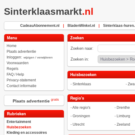
Sinterklaasmarkt
.nl
CadeauAbonnement.nl
|
BladenWinkel.nl
|
Sinterklaas-huren.
Menu
Zoeken
Home
Zoeken naar:
Plaats advertentie
Inloggen:
wijzigen / verwijderen
Zoeken in:
Voorwaarden
Regels
FAQ / Help
Huisbezoeken
Privacy-statement
-
Sinterklaas
-
Zwar
Contact informatie
Regio's
gratis
Plaats advertentie
-
Alle regio's
-
Drenthe
Rubrieken
-
Groningen
-
Limburg
Entertainment
-
Utrecht
-
Zeeland
Huisbezoeken
Kleding en accessoires