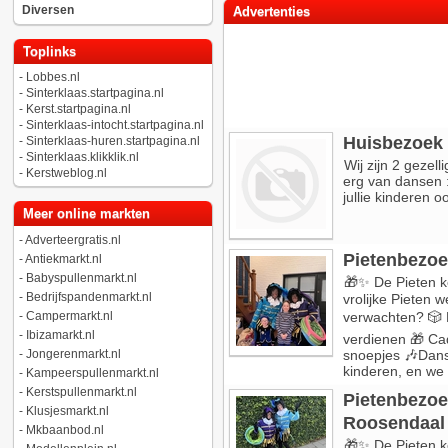
Diversen
Advertenties
Toplinks
-
Lobbes.nl
-
Sinterklaas.startpagina.nl
-
Kerst.startpagina.nl
-
Sinterklaas-intocht.startpagina.nl
Huisbezoek
-
Sinterklaas-huren.startpagina.nl
-
Sinterklaas.klikklik.nl
Wij zijn 2 gezel
-
Kerstweblog.nl
erg van dansen 
jullie kinderen oo
Meer online markten
-
Adverteergratis.nl
Pietenbezoek
-
Antiekmarkt.nl
-
Babyspullenmarkt.nl
🎁✨ De Pieten ko
-
Bedrijfspandenmarkt.nl
vrolijke Pieten 
-
Campermarkt.nl
verwachten? 🎲 
-
Ibizamarkt.nl
verdienen 🎁 Ca
-
Jongerenmarkt.nl
snoepjes 🎶Danse
kinderen, en we 
-
Kampeerspullenmarkt.nl
-
Kerstspullenmarkt.nl
Pietenbezoe
-
Klusjesmarkt.nl
Roosendaal
-
Mkbaanbod.nl
🎁✨ De Pieten ko