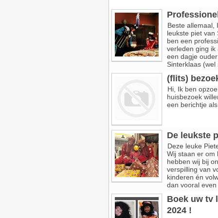
Professionel
Beste allemaal, 
leukste piet van
ben een professi
verleden ging ik
een dagje ouder
Sinterklaas (wel
(flits) bezo
Hi, Ik ben opzoe
huisbezoek will
een berichtje als
De leukste p
Deze leuke Piet
Wij staan er om 
hebben wij bij o
verspilling van v
kinderen én vol
dan vooral even 
Boek uw tv l
2024 !