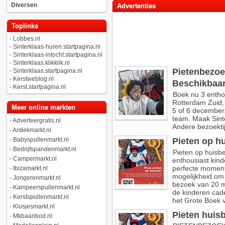
Diversen
Advertenties
Toplinks
-
Lobbes.nl
-
Sinterklaas-huren.startpagina.nl
-
Sinterklaas-intocht.startpagina.nl
-
Sinterklaas.klikklik.nl
Pietenbezoe
-
Sinterklaas.startpagina.nl
-
Kerstweblog.nl
Beschikbaar
-
Kerst.startpagina.nl
Boek nu 3 enthou
Rotterdam Zuid,
Meer online markten
5 of 6 december
team. Maak Sinte
-
Adverteergratis.nl
Andere bezoektij
-
Antiekmarkt.nl
-
Babyspullenmarkt.nl
Pieten op h
-
Bedrijfspandenmarkt.nl
Pieten op huisb
-
Campermarkt.nl
enthousiast kind
perfecte moment
-
Ibizamarkt.nl
mogelijkheid om 
-
Jongerenmarkt.nl
bezoek van 20 m
-
Kampeerspullenmarkt.nl
de kinderen cade
-
Kerstspullenmarkt.nl
het Grote Boek v
-
Klusjesmarkt.nl
Pieten huis
-
Mkbaanbod.nl