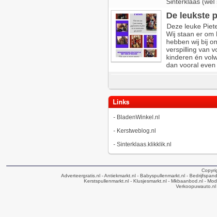
Sinterklaas (wel
De leukste 
Deze leuke Piet
Wij staan er om 
hebben wij bij o
verspilling van v
kinderen én vol
dan vooral even 
Links
-
BladenWinkel.nl
-
Kerstweblog.nl
-
Sinterklaas.klikklik.nl
Copyri
Adverteergratis.nl
- Antiekmarkt.nl
- Babyspullenmarkt.nl
- Bedrijfspan
Kerstspullenmarkt.nl
- Klusjesmarkt.nl
- Mkbaanbod.nl
- Mode
Verkoopuwauto.nl