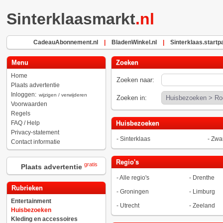
Sinterklaasmarkt
.nl
CadeauAbonnement.nl
|
BladenWinkel.nl
|
Sinterklaas.startp
Menu
Zoeken
Home
Zoeken naar:
Plaats advertentie
Inloggen:
wijzigen / verwijderen
Zoeken in:
Voorwaarden
Regels
FAQ / Help
Huisbezoeken
Privacy-statement
-
Sinterklaas
-
Zwar
Contact informatie
Regio's
gratis
Plaats advertentie
-
Alle regio's
-
Drenthe
Rubrieken
-
Groningen
-
Limburg
Entertainment
-
Utrecht
-
Zeeland
Huisbezoeken
Kleding en accessoires