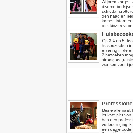
Al jaren zorgen w
diverse bedrijve
schiedam,rotterd
den haag en leide
komen informeer 
ook kiezen voor s
Huisbezoeke
Op 3,4 en 5 dec
huisbezoeken in
ervaring in de en
2 bezoeken moge
strooigoed,reisko
wensen voor tijd
Professionel
Beste allemaal, 
leukste piet van
ben een professi
verleden ging ik
een dagje ouder