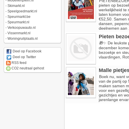
-
Modellenplein.nl
PIETENBEZOEK 20
pieten op bezoek
-
Skimarkt.nl
werkelijkheid te
-
Speelgoedmarkt.nl
laten komen voo
-
Speurmarkt.be
€52,50. Samen m
-
Speurmarkt.nl
dansen, pepernot
-
Verkoopuwauto.nl
deelnemen aan .
-
Vissenmarkt.nl
Pieten bezo
-
Woningruilplaats.nl
🎁✨ De leukste 
december komen 
Deel op Facebook
bezoekje en steu
vlaardingen, Rot
Deel op Twitter
RSS feed
CO2 neutraal gehost
Malle pietje
Boek nu, want vol
van de partij op
maken samen met 
voor een gezellig
gezichtjes en wo
jarenlange ervar