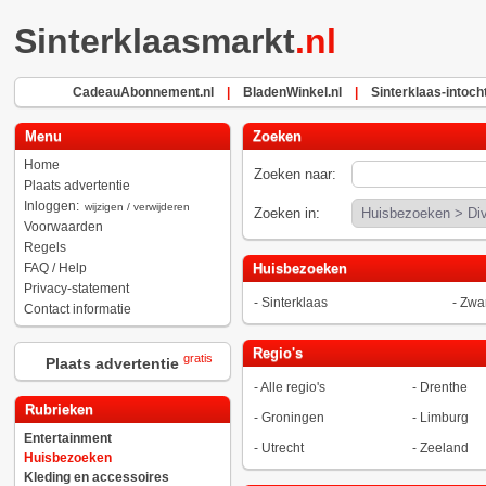
Sinterklaasmarkt
.nl
CadeauAbonnement.nl
|
BladenWinkel.nl
|
Sinterklaas-intocht
Menu
Zoeken
Home
Zoeken naar:
Plaats advertentie
Inloggen:
wijzigen / verwijderen
Zoeken in:
Voorwaarden
Regels
FAQ / Help
Huisbezoeken
Privacy-statement
-
Sinterklaas
-
Zwar
Contact informatie
Regio's
gratis
Plaats advertentie
-
Alle regio's
-
Drenthe
Rubrieken
-
Groningen
-
Limburg
Entertainment
-
Utrecht
-
Zeeland
Huisbezoeken
Kleding en accessoires