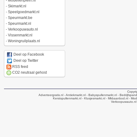
-
Modellenplein.nl
-
Skimarkt.nl
-
Speelgoedmarkt.nl
-
Speurmarkt.be
-
Speurmarkt.nl
-
Verkoopuwauto.nl
-
Vissenmarkt.nl
-
Woningruilplaats.nl
Deel op Facebook
Deel op Twitter
RSS feed
CO2 neutraal gehost
Copyri
Adverteergratis.nl
- Antiekmarkt.nl
- Babyspullenmarkt.nl
- Bedrijfspan
Kerstspullenmarkt.nl
- Klusjesmarkt.nl
- Mkbaanbod.nl
- Mode
Verkoopuwauto.nl