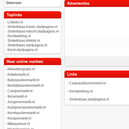
Diversen
Advertenties
Toplinks
-
Lobbes.nl
-
Sinterklaas-huren.startpagina.nl
-
Sinterklaas-intocht.startpagina.nl
-
Kerstweblog.nl
-
Sinterklaas.klikklik.nl
-
Sinterklaas.startpagina.nl
-
Kerst.startpagina.nl
Meer online markten
-
Adverteergratis.nl
Links
-
Antiekmarkt.nl
-
Babyspullenmarkt.nl
-
CadeauAbonnement.nl
-
Bedrijfspandenmarkt.nl
-
Campermarkt.nl
-
Kerstweblog.nl
-
Ibizamarkt.nl
-
Sinterklaas.startpagina.nl
-
Jongerenmarkt.nl
-
Kampeerspullenmarkt.nl
-
Kerstspullenmarkt.nl
-
Klusjesmarkt.nl
-
Mkbaanbod.nl