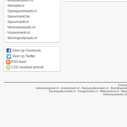
-
Modellenplein.nl
-
Skimarkt.nl
-
Speelgoedmarkt.nl
-
Speurmarkt.be
-
Speurmarkt.nl
-
Verkoopuwauto.nl
-
Vissenmarkt.nl
-
Woningruilplaats.nl
Deel op Facebook
Deel op Twitter
RSS feed
CO2 neutraal gehost
Copyri
Adverteergratis.nl
- Antiekmarkt.nl
- Babyspullenmarkt.nl
- Bedrijfspan
Kerstspullenmarkt.nl
- Klusjesmarkt.nl
- Mkbaanbod.nl
- Mode
Verkoopuwauto.nl