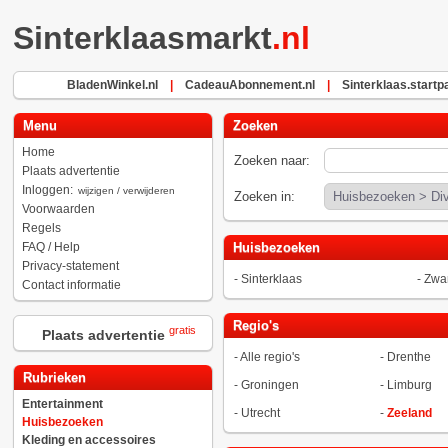
Sinterklaasmarkt
.nl
BladenWinkel.nl
|
CadeauAbonnement.nl
|
Sinterklaas.startp
Menu
Zoeken
Home
Zoeken naar:
Plaats advertentie
Inloggen:
wijzigen / verwijderen
Zoeken in:
Voorwaarden
Regels
FAQ / Help
Huisbezoeken
Privacy-statement
-
Sinterklaas
-
Zwar
Contact informatie
Regio's
gratis
Plaats advertentie
-
Alle regio's
-
Drenthe
Rubrieken
-
Groningen
-
Limburg
Entertainment
-
Utrecht
-
Zeeland
Huisbezoeken
Kleding en accessoires