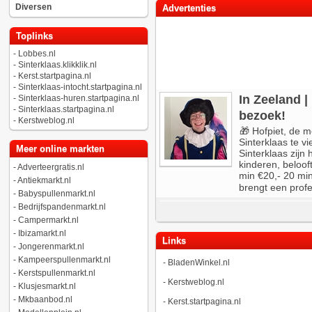
Diversen
Advertenties
Toplinks
-
Lobbes.nl
-
Sinterklaas.klikklik.nl
-
Kerst.startpagina.nl
-
Sinterklaas-intocht.startpagina.nl
In Zeeland 
-
Sinterklaas-huren.startpagina.nl
-
Sinterklaas.startpagina.nl
bezoek!
-
Kerstweblog.nl
🎁 Hofpiet, de m
Sinterklaas te vi
Meer online markten
Sinterklaas zijn
kinderen, beloo
-
Adverteergratis.nl
min €20,- 20 min
-
Antiekmarkt.nl
brengt een profe
-
Babyspullenmarkt.nl
-
Bedrijfspandenmarkt.nl
-
Campermarkt.nl
-
Ibizamarkt.nl
Links
-
Jongerenmarkt.nl
-
Kampeerspullenmarkt.nl
-
BladenWinkel.nl
-
Kerstspullenmarkt.nl
-
Kerstweblog.nl
-
Klusjesmarkt.nl
-
Mkbaanbod.nl
-
Kerst.startpagina.nl