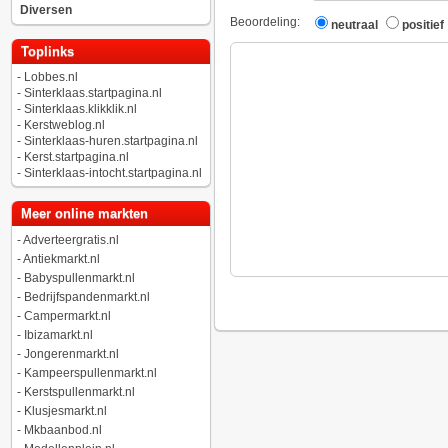
Diversen
Beoordeling:
neutraal
positief
Toplinks
-
Lobbes.nl
-
Sinterklaas.startpagina.nl
-
Sinterklaas.klikklik.nl
-
Kerstweblog.nl
-
Sinterklaas-huren.startpagina.nl
-
Kerst.startpagina.nl
-
Sinterklaas-intocht.startpagina.nl
Meer online markten
-
Adverteergratis.nl
-
Antiekmarkt.nl
-
Babyspullenmarkt.nl
-
Bedrijfspandenmarkt.nl
-
Campermarkt.nl
-
Ibizamarkt.nl
-
Jongerenmarkt.nl
-
Kampeerspullenmarkt.nl
-
Kerstspullenmarkt.nl
-
Klusjesmarkt.nl
-
Mkbaanbod.nl