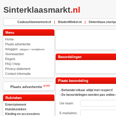
Sinterklaasmarkt
.nl
CadeauAbonnement.nl
|
BladenWinkel.nl
|
Sinterklaas.startp
Menu
Home
Plaats advertentie
Inloggen:
wijzigen / verwijderen
Voorwaarden
Beoordelingen
Regels
FAQ / Help
Privacy-statement
Contact informatie
Plaats beoordeling
gratis
Plaats advertentie
- Behandel elkaar altijd met respect!
- De beoordelingen worden pas online 
Rubrieken
Uw naam:
Entertainment
Huisbezoeken
E-mailadres:
Kleding en accessoires