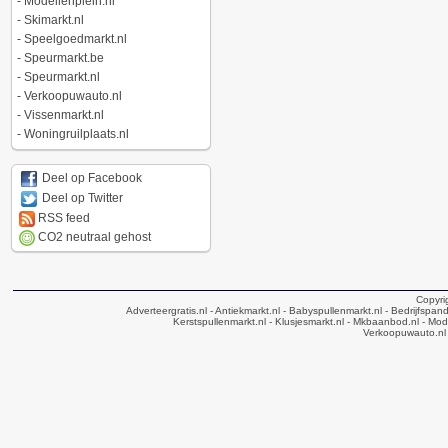
-
Modellenplein.nl
-
Skimarkt.nl
-
Speelgoedmarkt.nl
-
Speurmarkt.be
-
Speurmarkt.nl
-
Verkoopuwauto.nl
-
Vissenmarkt.nl
-
Woningruilplaats.nl
Deel op Facebook
Deel op Twitter
RSS feed
CO2 neutraal gehost
Copyri
Adverteergratis.nl
- Antiekmarkt.nl
- Babyspullenmarkt.nl
- Bedrijfspan
Kerstspullenmarkt.nl
- Klusjesmarkt.nl
- Mkbaanbod.nl
- Mode
Verkoopuwauto.nl