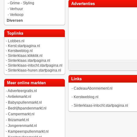
-
Grime - Styling
Advertenties
-
Verhuur
-
Verkoop
Diversen
Toplinks
-
Lobbes.nl
-
Kerst.startpagina.nl
-
Kerstweblog.nl
-
Sinterklaas.klikklik.nl
-
Sinterklaas.startpagina.nl
-
Sinterklaas-intocht.startpagina.nl
-
Sinterklaas-huren.startpagina.nl
Links
Meer online markten
-
CadeauAbonnement.nl
-
Adverteergratis.nl
-
Antiekmarkt.nl
-
Kerstweblog.nl
-
Babyspullenmarkt.nl
-
Sinterklaas-intocht.startpagina.nl
-
Bedrijfspandenmarkt.nl
-
Campermarkt.nl
-
Ibizamarkt.nl
-
Jongerenmarkt.nl
-
Kampeerspullenmarkt.nl