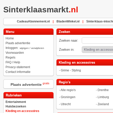
Sinterklaasmarkt
.nl
CadeauAbonnement.nl
|
BladenWinkel.nl
|
Sinterklaas-intocht
Menu
Zoeken
Home
Zoeken naar:
Plaats advertentie
Inloggen:
wijzigen / verwijderen
Zoeken in:
Voorwaarden
Regels
FAQ / Help
Kleding en accessoires
Privacy-statement
-
Grime - Styling
Contact informatie
Regio's
gratis
Plaats advertentie
-
Alle regio's
-
Drenthe
Rubrieken
-
Groningen
-
Limburg
Entertainment
-
Utrecht
-
Zeeland
Huisbezoeken
Kleding en accessoires