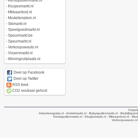
-
Kerstspullenmarkt.nl
-
Klusjesmarkt.nl
-
Mkbaanbod.nl
-
Modellenplein.nl
-
Skimarkt.nl
-
Speelgoedmarkt.nl
-
Speurmarkt.be
-
Speurmarkt.nl
-
Verkoopuwauto.nl
-
Vissenmarkt.nl
-
Woningruilplaats.nl
Deel op Facebook
Deel op Twitter
RSS feed
CO2 neutraal gehost
Copyri
Adverteergratis.nl
- Antiekmarkt.nl
- Babyspullenmarkt.nl
- Bedrijfspan
Kerstspullenmarkt.nl
- Klusjesmarkt.nl
- Mkbaanbod.nl
- Mode
Verkoopuwauto.nl