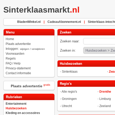
Sinterklaasmarkt
.nl
BladenWinkel.nl
|
CadeauAbonnement.nl
|
Sinterklaas-intocht
Menu
Zoeken
Home
Zoeken naar:
Plaats advertentie
Inloggen:
wijzigen / verwijderen
Zoeken in:
Voorwaarden
Regels
FAQ / Help
Huisbezoeken
Privacy-statement
-
Sinterklaas
-
Zwar
Contact informatie
Regio's
gratis
Plaats advertentie
-
Alle regio's
-
Drenthe
Rubrieken
-
Groningen
-
Limburg
Entertainment
-
Utrecht
-
Zeeland
Huisbezoeken
Kleding en accessoires