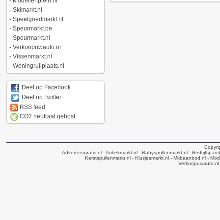
-
Modellenplein.nl
-
Skimarkt.nl
-
Speelgoedmarkt.nl
-
Speurmarkt.be
-
Speurmarkt.nl
-
Verkoopuwauto.nl
-
Vissenmarkt.nl
-
Woningruilplaats.nl
Deel op Facebook
Deel op Twitter
RSS feed
CO2 neutraal gehost
Copyri
Adverteergratis.nl
- Antiekmarkt.nl
- Babyspullenmarkt.nl
- Bedrijfspan
Kerstspullenmarkt.nl
- Klusjesmarkt.nl
- Mkbaanbod.nl
- Mode
Verkoopuwauto.nl