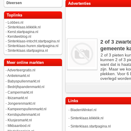
Diversen
Advertenties
Toplinks
-
Lobbes.nl
-
Sinterklaas.klikklik.nl
-
Kerst.startpagina.nl
-
Kerstweblog.nl
2 of 3 zwar
-
Sinterklaas-intocht.startpagina.nl
-
Sinterklaas-huren.startpagina.nl
gemeente k
-
Sinterklaas.startpagina.nl
2 of 3 pieten k
kunnen 2 of 3 pi
Meer online markten
want dat is haat
zijn. Maar we k
-
Adverteergratis.nl
plekken. Voor 6
-
Antiekmarkt.nl
overlegd worden.
-
Babyspullenmarkt.nl
-
Bedrijfspandenmarkt.nl
-
Campermarkt.nl
-
Ibizamarkt.nl
Links
-
Jongerenmarkt.nl
-
Kampeerspullenmarkt.nl
-
BladenWinkel.nl
-
Kerstspullenmarkt.nl
-
Sinterklaas.klikklik.nl
-
Klusjesmarkt.nl
-
Mkbaanbod.nl
-
Sinterklaas.startpagina.nl