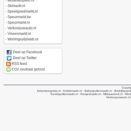
-
Modellenplein.nl
-
Skimarkt.nl
-
Speelgoedmarkt.nl
-
Speurmarkt.be
-
Speurmarkt.nl
-
Verkoopuwauto.nl
-
Vissenmarkt.nl
-
Woningruilplaats.nl
Deel op Facebook
Deel op Twitter
RSS feed
CO2 neutraal gehost
Copyri
Adverteergratis.nl
- Antiekmarkt.nl
- Babyspullenmarkt.nl
- Bedrijfspan
Kerstspullenmarkt.nl
- Klusjesmarkt.nl
- Mkbaanbod.nl
- Mode
Verkoopuwauto.nl