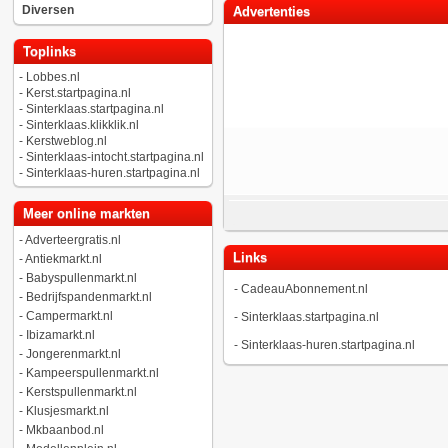
Diversen
Advertenties
Toplinks
-
Lobbes.nl
-
Kerst.startpagina.nl
-
Sinterklaas.startpagina.nl
-
Sinterklaas.klikklik.nl
-
Kerstweblog.nl
-
Sinterklaas-intocht.startpagina.nl
-
Sinterklaas-huren.startpagina.nl
Meer online markten
-
Adverteergratis.nl
Links
-
Antiekmarkt.nl
-
Babyspullenmarkt.nl
-
CadeauAbonnement.nl
-
Bedrijfspandenmarkt.nl
-
Campermarkt.nl
-
Sinterklaas.startpagina.nl
-
Ibizamarkt.nl
-
Sinterklaas-huren.startpagina.nl
-
Jongerenmarkt.nl
-
Kampeerspullenmarkt.nl
-
Kerstspullenmarkt.nl
-
Klusjesmarkt.nl
-
Mkbaanbod.nl