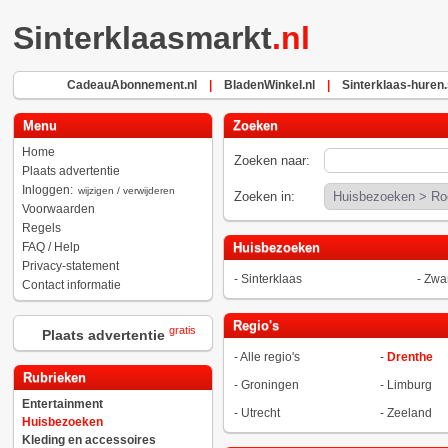
Sinterklaasmarkt
.nl
CadeauAbonnement.nl
|
BladenWinkel.nl
|
Sinterklaas-huren.
Menu
Zoeken
Home
Zoeken naar:
Plaats advertentie
Inloggen:
wijzigen / verwijderen
Zoeken in:
Voorwaarden
Regels
FAQ / Help
Huisbezoeken
Privacy-statement
-
Sinterklaas
-
Zwar
Contact informatie
Regio's
gratis
Plaats advertentie
-
Alle regio's
-
Drenthe
Rubrieken
-
Groningen
-
Limburg
Entertainment
-
Utrecht
-
Zeeland
Huisbezoeken
Kleding en accessoires