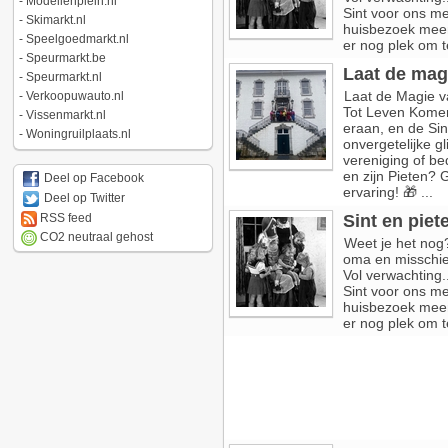
-
Modellenplein.nl
Sint voor ons me
-
Skimarkt.nl
huisbezoek meem
-
Speelgoedmarkt.nl
er nog plek om t
-
Speurmarkt.be
Laat de magi
-
Speurmarkt.nl
Laat de Magie va
-
Verkoopuwauto.nl
Tot Leven Komen
-
Vissenmarkt.nl
eraan, en de Sin
-
Woningruilplaats.nl
onvergetelijke gl
vereniging of be
en zijn Pieten? 
Deel op Facebook
ervaring! 🎁 ...
Deel op Twitter
RSS feed
Sint en pie
CO2 neutraal gehost
Weet je het nog
oma en misschie
Vol verwachting
Sint voor ons me
huisbezoek meem
er nog plek om t