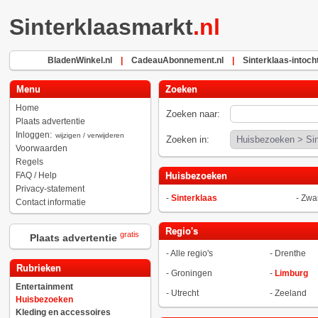
Sinterklaasmarkt
.nl
BladenWinkel.nl
|
CadeauAbonnement.nl
|
Sinterklaas-intocht
Menu
Zoeken
Home
Zoeken naar:
Plaats advertentie
Inloggen:
wijzigen / verwijderen
Zoeken in:
Voorwaarden
Regels
FAQ / Help
Huisbezoeken
Privacy-statement
-
Sinterklaas
-
Zwar
Contact informatie
Regio's
gratis
Plaats advertentie
-
Alle regio's
-
Drenthe
Rubrieken
-
Groningen
-
Limburg
Entertainment
-
Utrecht
-
Zeeland
Huisbezoeken
Kleding en accessoires