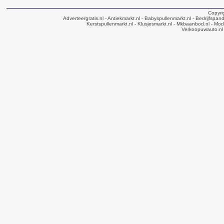
Copyri
Adverteergratis.nl
- Antiekmarkt.nl
- Babyspullenmarkt.nl
- Bedrijfspan
Kerstspullenmarkt.nl
- Klusjesmarkt.nl
- Mkbaanbod.nl
- Mode
Verkoopuwauto.nl