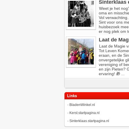
Sinterklaas 
Weet je het nog
oma en misschie
Vol verwachting
Sint voor ons me
huisbezoek meem
er nog plek om t
Laat de Magi
Laat de Magie va
Tot Leven Komen
eraan, en de Sin
onvergetelijke gl
vereniging of be
en zijn Pieten? 
ervaring! 🎁 ...
Links
-
BladenWinkel.nl
-
Kerst.startpagina.nl
-
Sinterklaas.startpagina.nl