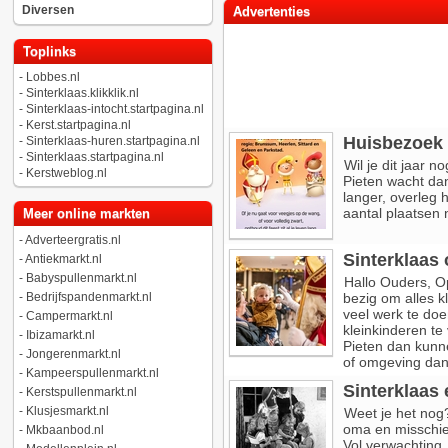
Diversen
Advertenties
Toplinks
-
Lobbes.nl
-
Sinterklaas.klikklik.nl
-
Sinterklaas-intocht.startpagina.nl
-
Kerst.startpagina.nl
Huisbezoek 
-
Sinterklaas-huren.startpagina.nl
-
Sinterklaas.startpagina.nl
Wil je dit jaar 
-
Kerstweblog.nl
Pieten wacht dan
langer, overleg 
aantal plaatsen 
Meer online markten
-
Adverteergratis.nl
Sinterklaas 
-
Antiekmarkt.nl
-
Babyspullenmarkt.nl
Hallo Ouders, Op
-
Bedrijfspandenmarkt.nl
bezig om alles k
veel werk te doe
-
Campermarkt.nl
kleinkinderen te
-
Ibizamarkt.nl
Pieten dan kunne
-
Jongerenmarkt.nl
of omgeving dan k
-
Kampeerspullenmarkt.nl
Sinterklaas 
-
Kerstspullenmarkt.nl
-
Klusjesmarkt.nl
Weet je het nog
oma en misschie
-
Mkbaanbod.nl
Vol verwachting