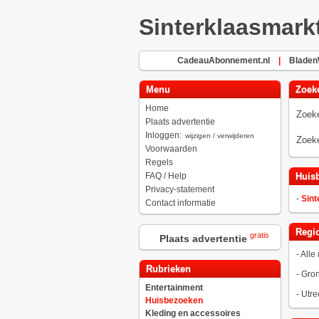
Sinterklaasmark
CadeauAbonnement.nl
|
BladenW
Menu
Zoek
Home
Zoeke
Plaats advertentie
Inloggen:
wijzigen / verwijderen
Zoeke
Voorwaarden
Regels
FAQ / Help
Huis
Privacy-statement
-
Sint
Contact informatie
Regio
gratis
Plaats advertentie
-
Alle 
Rubrieken
-
Gro
Entertainment
-
Utre
Huisbezoeken
Kleding en accessoires