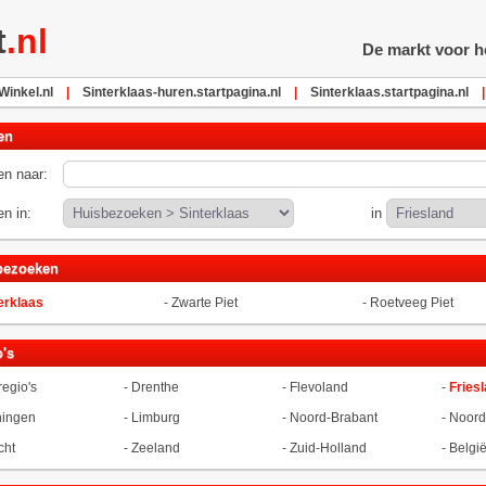
t
.nl
De markt voor he
inkel.nl
|
Sinterklaas-huren.startpagina.nl
|
Sinterklaas.startpagina.nl
|
en
n naar:
n in:
in
bezoeken
erklaas
-
Zwarte Piet
-
Roetveeg Piet
's
regio's
-
Drenthe
-
Flevoland
-
Fries
ningen
-
Limburg
-
Noord-Brabant
-
Noord
cht
-
Zeeland
-
Zuid-Holland
-
Belgi