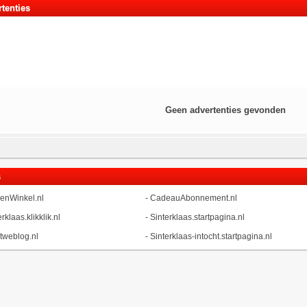
tenties
Geen advertenties gevonden
s
enWinkel.nl
-
CadeauAbonnement.nl
rklaas.klikklik.nl
-
Sinterklaas.startpagina.nl
tweblog.nl
-
Sinterklaas-intocht.startpagina.nl