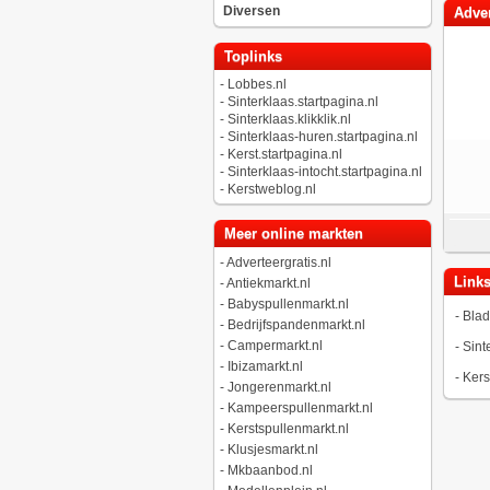
Diversen
Adver
Toplinks
-
Lobbes.nl
-
Sinterklaas.startpagina.nl
-
Sinterklaas.klikklik.nl
-
Sinterklaas-huren.startpagina.nl
-
Kerst.startpagina.nl
-
Sinterklaas-intocht.startpagina.nl
-
Kerstweblog.nl
Meer online markten
-
Adverteergratis.nl
Link
-
Antiekmarkt.nl
-
Babyspullenmarkt.nl
-
Blad
-
Bedrijfspandenmarkt.nl
-
Campermarkt.nl
-
Sinte
-
Ibizamarkt.nl
-
Kers
-
Jongerenmarkt.nl
-
Kampeerspullenmarkt.nl
-
Kerstspullenmarkt.nl
-
Klusjesmarkt.nl
-
Mkbaanbod.nl