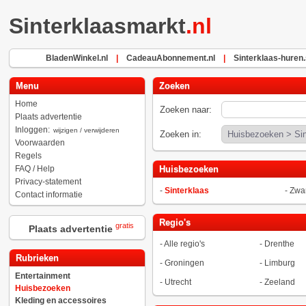
Sinterklaasmarkt
.nl
BladenWinkel.nl
|
CadeauAbonnement.nl
|
Sinterklaas-huren.
Menu
Zoeken
Home
Zoeken naar:
Plaats advertentie
Inloggen:
wijzigen / verwijderen
Zoeken in:
Voorwaarden
Regels
FAQ / Help
Huisbezoeken
Privacy-statement
-
Sinterklaas
-
Zwar
Contact informatie
Regio's
gratis
Plaats advertentie
-
Alle regio's
-
Drenthe
Rubrieken
-
Groningen
-
Limburg
Entertainment
-
Utrecht
-
Zeeland
Huisbezoeken
Kleding en accessoires