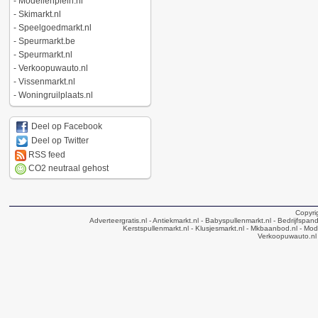
-
Modellenplein.nl
-
Skimarkt.nl
-
Speelgoedmarkt.nl
-
Speurmarkt.be
-
Speurmarkt.nl
-
Verkoopuwauto.nl
-
Vissenmarkt.nl
-
Woningruilplaats.nl
Deel op Facebook
Deel op Twitter
RSS feed
CO2 neutraal gehost
Copyri
Adverteergratis.nl
- Antiekmarkt.nl
- Babyspullenmarkt.nl
- Bedrijfspan
Kerstspullenmarkt.nl
- Klusjesmarkt.nl
- Mkbaanbod.nl
- Mode
Verkoopuwauto.nl