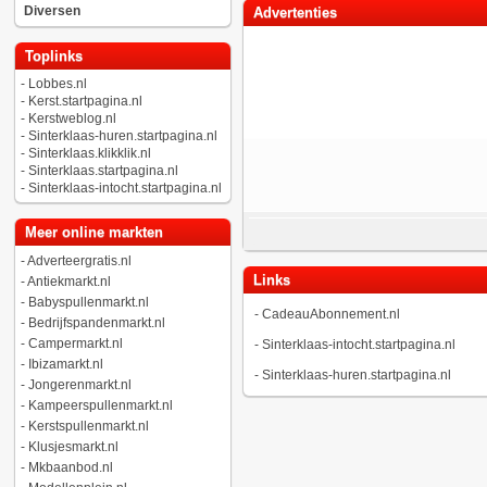
Diversen
Advertenties
Toplinks
-
Lobbes.nl
-
Kerst.startpagina.nl
-
Kerstweblog.nl
-
Sinterklaas-huren.startpagina.nl
-
Sinterklaas.klikklik.nl
-
Sinterklaas.startpagina.nl
-
Sinterklaas-intocht.startpagina.nl
Meer online markten
-
Adverteergratis.nl
Links
-
Antiekmarkt.nl
-
Babyspullenmarkt.nl
-
CadeauAbonnement.nl
-
Bedrijfspandenmarkt.nl
-
Campermarkt.nl
-
Sinterklaas-intocht.startpagina.nl
-
Ibizamarkt.nl
-
Sinterklaas-huren.startpagina.nl
-
Jongerenmarkt.nl
-
Kampeerspullenmarkt.nl
-
Kerstspullenmarkt.nl
-
Klusjesmarkt.nl
-
Mkbaanbod.nl