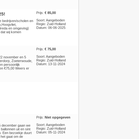
Prijs:
€ 85,00
25!
Soort: Aangeboden
se bedrijven/scholen en
Regio: Zuid-Holland
,Hoogvliet,
Datum: 06-06-2025
 Breda en omgeving}
 dat wij komen
Prijs:
€ 75,00
Soort: Aangeboden
 22 november en 5
Regio: Zuid-Holland
derdorp, Zoeterwoude,
Datum: 13-11-2024
en persoonlijk
ten €75,00 Weers er
Prijs:
Niet opgegeven
Soort: Aangeboden
p 5 december gaan we
Regio: Zuid-Holland
ballonnen uit en sint
Datum: 05-11-2024
n. Een bezoekje duurt
t het gaat om de