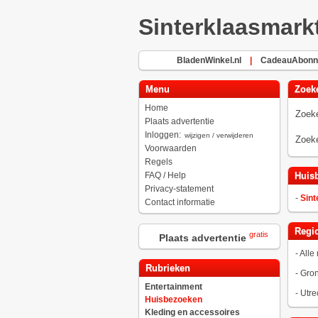
Sinterklaasmark
BladenWinkel.nl
|
CadeauAbonn
Menu
Zoek
Home
Zoeke
Plaats advertentie
Inloggen:
wijzigen / verwijderen
Zoeke
Voorwaarden
Regels
FAQ / Help
Huis
Privacy-statement
-
Sint
Contact informatie
Regio
gratis
Plaats advertentie
-
Alle 
Rubrieken
-
Gro
Entertainment
-
Utre
Huisbezoeken
Kleding en accessoires