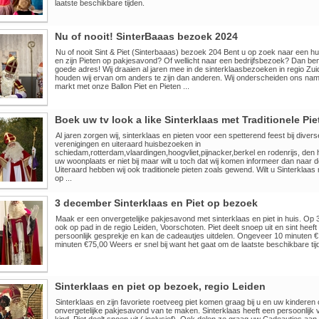
laatste beschikbare tijden.
Nu of nooit! SinterBaaas bezoek 2024
Nu of nooit Sint & Piet (Sinterbaaas) bezoek 204 Bent u op zoek naar een h
en zijn Pieten op pakjesavond? Of wellicht naar een bedrijfsbezoek? Dan bent
goede adres! Wij draaien al jaren mee in de sinterklaasbezoeken in regio Zu
houden wij ervan om anders te zijn dan anderen. Wij onderscheiden ons name
markt met onze Ballon Piet en Pieten ...
Boek uw tv look a like Sinterklaas met Traditionele Pie
Al jaren zorgen wij, sinterklaas en pieten voor een spetterend feest bij diver
verenigingen en uiteraard huisbezoeken in
schiedam,rotterdam,vlaardingen,hoogvliet,pijnacker,berkel en rodenrijs, den 
uw woonplaats er niet bij maar wilt u toch dat wij komen informeer dan naar 
Uiteraard hebben wij ook traditionele pieten zoals gewend. Wilt u Sinterklaa
op ...
3 december Sinterklaas en Piet op bezoek
Maak er een onvergetelijke pakjesavond met sinterklaas en piet in huis. O
ook op pad in de regio Leiden, Voorschoten. Piet deelt snoep uit en sint heeft
persoonlijk gesprekje en kan de cadeautjes uitdelen. Ongeveer 10 minuten 
minuten €75,00 Weers er snel bij want het gaat om de laatste beschikbare tij
Sinterklaas en piet op bezoek, regio Leiden
Sinterklaas en zijn favoriete roetveeg piet komen graag bij u en uw kindere
onvergetelijke pakjesavond van te maken. Sinterklaas heeft een persoonlijk 