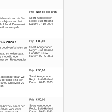
Prijs:
Niet opgegeven
Soort: Aangeboden
uisbezoek van de Sint
Regio: Zuid-Holland
 u bij ons aan het
Datum: 27-10-2024
id-Holland. Daarnaast
lijk extra op de
Prijs:
€ 85,00
ten 2024 !
Soort: Aangeboden
se bedrijven/scholen en
Regio: Zuid-Holland
Conditie: Nieuw
haag en leiden staat
Datum: 15-05-2024
de mogelijkheden
s met een Roetveegpiet
Prijs:
€ 50,00
Soort: Aangeboden
p 3 december gaan we
Regio: Zuid-Holland
 voor ieder kind een
Datum: 26-11-2023
€ 50,00 Ongeveer 20
den.
Prijs:
€ 50,00
Soort: Aangeboden
n op bezoek om er een
Regio: Zuid-Holland
verhaal voor ieder
Datum: 19-11-2023