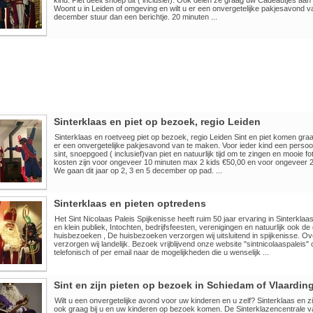
kind. Piet deelt snoep uit ( inclusief). Ook delen ze graag uw Cadeautjes aan 
Woont u in Leiden of omgeving en wilt u er een onvergetelijke pakjesavond v
december stuur dan een berichtje. 20 minuten ...
Sinterklaas en piet op bezoek, regio Leiden
Sinterklaas en roetveeg piet op bezoek, regio Leiden Sint en piet komen gra
er een onvergetelijke pakjesavond van te maken. Voor ieder kind een persoo
sint, snoepgoed ( inclusief)van piet en natuurlijk tijd om te zingen en mooie 
kosten zijn voor ongeveer 10 minuten max 2 kids €50,00 en voor ongeveer 2
We gaan dit jaar op 2, 3 en 5 december op pad. ...
Sinterklaas en pieten optredens
Het Sint Nicolaas Paleis Spijkenisse heeft ruim 50 jaar ervaring in Sinterkla
en klein publiek, Intochten, bedrijfsfeesten, verenigingen en natuurlijk ook de 
huisbezoeken , De huisbezoeken verzorgen wij uitsluitend in spijkenisse. O
verzorgen wij landelijk. Bezoek vrijblijvend onze website "sintnicolaaspaleis" 
telefonisch of per email naar de mogelijkheden die u wenselijk ...
Sint en zijn pieten op bezoek in Schiedam of Vlaardin
Wilt u een onvergetelijke avond voor uw kinderen en u zelf? Sinterklaas en zij
ook graag bij u en uw kinderen op bezoek komen. De Sinterklazencentrale v