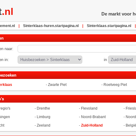
t
.nl
De markt voor he
ement.nl
|
Sinterklaas-huren.startpagina.nl
|
Sinterklaas.startpagina.nl
|
en
n naar:
n in:
in
bezoeken
erklaas
-
Zwarte Piet
-
Roetveeg Piet
's
regio's
-
Drenthe
-
Flevoland
-
Friesl
ningen
-
Limburg
-
Noord-Brabant
-
Noord
cht
-
Zeeland
-
Zuid-Holland
-
Belgi