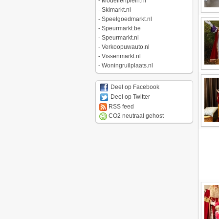
-
Modellenplein.nl
-
Skimarkt.nl
-
Speelgoedmarkt.nl
-
Speurmarkt.be
-
Speurmarkt.nl
-
Verkoopuwauto.nl
-
Vissenmarkt.nl
-
Woningruilplaats.nl
Deel op Facebook
Deel op Twitter
RSS feed
CO2 neutraal gehost