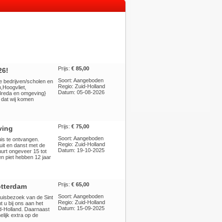
Prijs:
€ 85,00
26!
Soort: Aangeboden
se bedrijven/scholen en
Regio: Zuid-Holland
,Hoogvliet,
Datum: 05-08-2026
 Breda en omgeving}
 dat wij komen
Prijs:
€ 75,00
ving
Soort: Aangeboden
uis te ontvangen.
Regio: Zuid-Holland
 uit en danst met de
Datum: 19-10-2025
urt ongeveer 15 tot
en piet hebben 12 jaar
Prijs:
€ 65,00
Rotterdam
Soort: Aangeboden
huisbezoek van de Sint
Regio: Zuid-Holland
 u bij ons aan het
Datum: 15-09-2025
id-Holland. Daarnaast
lijk extra op de