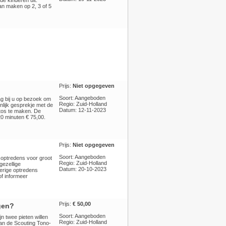
de kinderen uit.
an maken op 2, 3 of 5
Prijs:
Niet opgegeven
Soort: Aangeboden
ag bij u op bezoek om
Regio: Zuid-Holland
nlijk gesprekje met de
Datum: 12-11-2023
fotos te maken. De
0 minuten € 75,00.
Prijs:
Niet opgegeven
Soort: Aangeboden
asoptredens voor groot
Regio: Zuid-Holland
gezellige
Datum: 20-10-2023
verige optredens
of informeer
Prijs:
€ 50,00
gen?
Soort: Aangeboden
n twee pieten willen
Regio: Zuid-Holland
an de Scouting Tono-