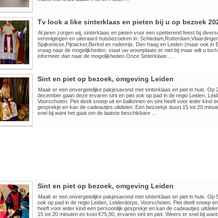
Tv look a like sinterklaas en pieten bij u op bezoek 20
Al jaren zorgen wij, sinterklaas en pieten voor een spetterend feest bij diver
verenigingen en uiteraard huisbezoeken in: Schiedam,Rotterdam,Vlaardingen
Spijkenisse,Pijnacker,Berkel en rodenrijs, Den haag en Leiden {maar ook in
vraag naar de mogelijkheden. staat uw woonplaats er niet bij maar wilt u toch
informeer dan naar de mogelijkheden Onze Sinterklaas ...
Sint en piet op bezoek, omgeving Leiden
Maak er een onvergetelijke pakjesavond met sinterklaas en piet in huis. Op
december gaan deze ervaren sint en piet ook op pad in de regio Leiden, Lei
Voorschoten. Piet deelt snoep uit en ballonnen en sint heeft voor ieder kind e
gesprekje en kan de cadeautjes uitdelen. Een bezoekje duurt 15 tot 20 minu
snel bij want het gaat om de laatste beschikbare ...
Sint en piet op bezoek, omgeving Leiden
Maak er een onvergetelijke pakjesavond met sinterklaas en piet in huis. O
ook op pad in de regio Leiden, Leiderdorps, Voorschoten. Piet deelt snoep en 
heeft voor ieder kind een persoonlijk gesprekje en kan de cadeautjes uitdele
15 tot 20 minuten en kost €75,00, ervaren sint en piet. Weers er snel bij wan