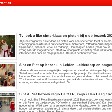
tenties
Tv look a like sinterklaas en pieten bij u op bezoek 20
Al jaren zorgen wij, sinterklaas en pieten voor een spetterend feest bij diver
verenigingen en uiteraard huisbezoeken in: Schiedam,Rotterdam,Vlaardingen
Spijkenisse,Pijnacker,Berkel en rodenrijs, Den haag en Leiden {maar ook in
vraag naar de mogelijkheden. staat uw woonplaats er niet bij maar wilt u toch
informeer dan naar de mogelijkheden Uiteraard hebben wij zowel ...
Sint en Piet op bezoek in Leiden, Leiderdorp en omge
Maak er dit jaar een onvergetelijke pakjesavond van door sint en piet bij u th
Sinterklaas heeft voor ieder kind een persoonlijk praatje. Piet deelt ballonnen
kinderen. Dromen komen uit voor de kleine en grote kinderen. Het bezoek du
20 minuten en natuurlijk kunnen sint en piet ook de cadeautjes uitdelen. Sint 
ervaring en zijn professioneel gekleed. Zie ...
Sint & Piet bezoek regio Delft / Rijswijk / Den Haag / 
Nu of nooit Sint & Piet (Sinterbaaas) bezoek 2025 Bent u op zoek naar een 
en zijn Pieten op pakjesavond? Of wellicht naar een bedrijfsbezoek? Dan bent
goede adres! Wij draaien al jaren mee in de sinterklaasbezoeken in regio Zu
houden wij ervan om anders te zijn dan anderen. Wij onderscheiden ons name
markt met onze Ballon Piet en Pieten ...