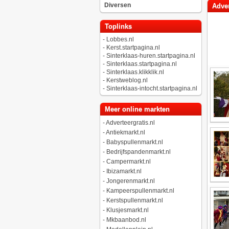
Diversen
Adver
Toplinks
-
Lobbes.nl
-
Kerst.startpagina.nl
-
Sinterklaas-huren.startpagina.nl
-
Sinterklaas.startpagina.nl
-
Sinterklaas.klikklik.nl
-
Kerstweblog.nl
-
Sinterklaas-intocht.startpagina.nl
Meer online markten
-
Adverteergratis.nl
-
Antiekmarkt.nl
-
Babyspullenmarkt.nl
-
Bedrijfspandenmarkt.nl
-
Campermarkt.nl
-
Ibizamarkt.nl
-
Jongerenmarkt.nl
-
Kampeerspullenmarkt.nl
-
Kerstspullenmarkt.nl
-
Klusjesmarkt.nl
-
Mkbaanbod.nl