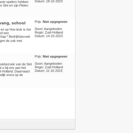
Datum: 18-10-2023
aste spelers hebben
 Sint en zijn Pieten
Prijs:
Niet opgegeven
pvang, school
Soort: Aangeboden
 en op Hoe leuk is het
Regio: Zuid-Holland
of een
Datum: 14-10-2023
chap * Bedrijfsbezoek
rengen de zak met
Prijs:
Niet opgegeven
Soort: Aangeboden
huisbezoek van de Sint
Regio: Zuid-Holland
 u bij ons aan het
Datum: 11-10-2023
id-Holland. Daarnaast
lijk extra op de