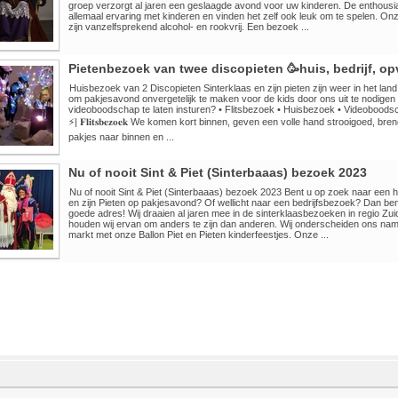
groep verzorgt al jaren een geslaagde avond voor uw kinderen. De enthousi
allemaal ervaring met kinderen en vinden het zelf ook leuk om te spelen. Onze
zijn vanzelfsprekend alcohol- en rookvrij. Een bezoek ...
Pietenbezoek van twee discopieten 🥳huis, bedrijf, o
Huisbezoek van 2 Discopieten Sinterklaas en zijn pieten zijn weer in het land
om pakjesavond onvergetelijk te maken voor de kids door ons uit te nodigen 
videoboodschap te laten insturen? • Flitsbezoek • Huisbezoek • Videoboods
⚡| 𝐅𝐥𝐢𝐭𝐬𝐛𝐞𝐳𝐨𝐞𝐤 We komen kort binnen, geven een volle hand strooigoed, b
pakjes naar binnen en ...
Nu of nooit Sint & Piet (Sinterbaaas) bezoek 2023
Nu of nooit Sint & Piet (Sinterbaaas) bezoek 2023 Bent u op zoek naar een 
en zijn Pieten op pakjesavond? Of wellicht naar een bedrijfsbezoek? Dan bent
goede adres! Wij draaien al jaren mee in de sinterklaasbezoeken in regio Zu
houden wij ervan om anders te zijn dan anderen. Wij onderscheiden ons name
markt met onze Ballon Piet en Pieten kinderfeestjes. Onze ...