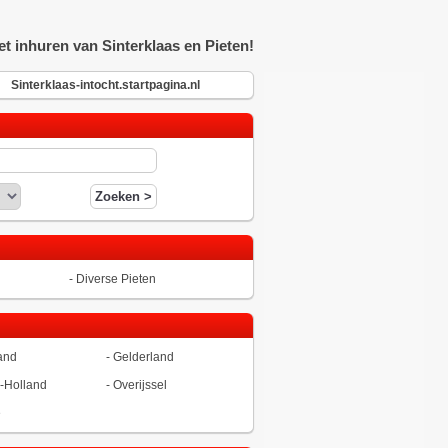
t inhuren van Sinterklaas en Pieten!
Sinterklaas-intocht.startpagina.nl
-
Diverse Pieten
and
-
Gelderland
-Holland
-
Overijssel
ë