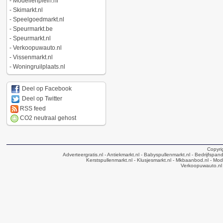
-
Modellenplein.nl
-
Skimarkt.nl
-
Speelgoedmarkt.nl
-
Speurmarkt.be
-
Speurmarkt.nl
-
Verkoopuwauto.nl
-
Vissenmarkt.nl
-
Woningruilplaats.nl
Deel op Facebook
Deel op Twitter
RSS feed
CO2 neutraal gehost
Copyri
Adverteergratis.nl
- Antiekmarkt.nl
- Babyspullenmarkt.nl
- Bedrijfspan
Kerstspullenmarkt.nl
- Klusjesmarkt.nl
- Mkbaanbod.nl
- Mode
Verkoopuwauto.nl