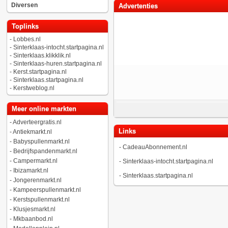
Diversen
Advertenties
Toplinks
-
Lobbes.nl
-
Sinterklaas-intocht.startpagina.nl
-
Sinterklaas.klikklik.nl
-
Sinterklaas-huren.startpagina.nl
-
Kerst.startpagina.nl
-
Sinterklaas.startpagina.nl
-
Kerstweblog.nl
Meer online markten
-
Adverteergratis.nl
Links
-
Antiekmarkt.nl
-
Babyspullenmarkt.nl
-
CadeauAbonnement.nl
-
Bedrijfspandenmarkt.nl
-
Campermarkt.nl
-
Sinterklaas-intocht.startpagina.nl
-
Ibizamarkt.nl
-
Sinterklaas.startpagina.nl
-
Jongerenmarkt.nl
-
Kampeerspullenmarkt.nl
-
Kerstspullenmarkt.nl
-
Klusjesmarkt.nl
-
Mkbaanbod.nl