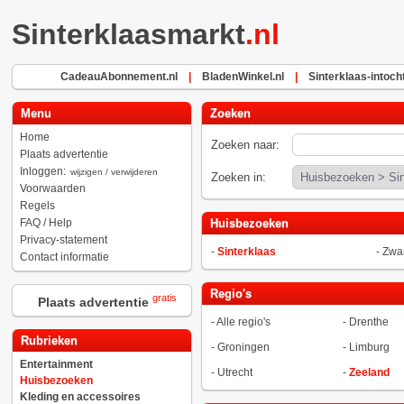
Sinterklaasmarkt
.nl
CadeauAbonnement.nl
|
BladenWinkel.nl
|
Sinterklaas-intocht
Menu
Zoeken
Home
Zoeken naar:
Plaats advertentie
Inloggen:
wijzigen / verwijderen
Zoeken in:
Voorwaarden
Regels
FAQ / Help
Huisbezoeken
Privacy-statement
-
Sinterklaas
-
Zwar
Contact informatie
Regio's
gratis
Plaats advertentie
-
Alle regio's
-
Drenthe
Rubrieken
-
Groningen
-
Limburg
Entertainment
-
Utrecht
-
Zeeland
Huisbezoeken
Kleding en accessoires