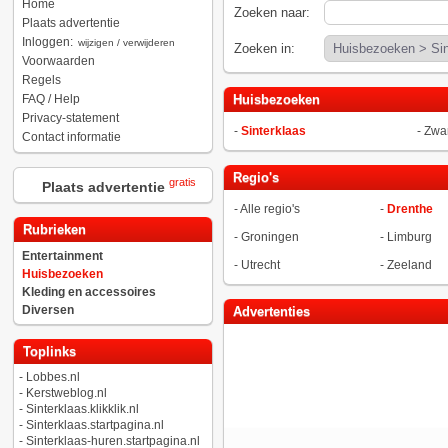
Home
Zoeken naar:
Plaats advertentie
Inloggen:
wijzigen / verwijderen
Zoeken in:
Voorwaarden
Regels
FAQ / Help
Huisbezoeken
Privacy-statement
-
Sinterklaas
-
Zwar
Contact informatie
Regio's
gratis
Plaats advertentie
-
Alle regio's
-
Drenthe
Rubrieken
-
Groningen
-
Limburg
Entertainment
-
Utrecht
-
Zeeland
Huisbezoeken
Kleding en accessoires
Diversen
Advertenties
Toplinks
-
Lobbes.nl
-
Kerstweblog.nl
-
Sinterklaas.klikklik.nl
-
Sinterklaas.startpagina.nl
-
Sinterklaas-huren.startpagina.nl