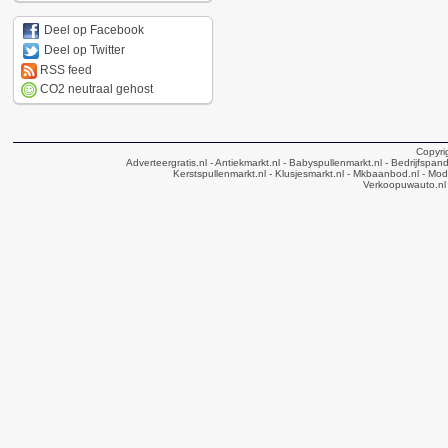
Deel op Facebook
Deel op Twitter
RSS feed
CO2 neutraal gehost
Copyri
Adverteergratis.nl
- Antiekmarkt.nl
- Babyspullenmarkt.nl
- Bedrijfspan
Kerstspullenmarkt.nl
- Klusjesmarkt.nl
- Mkbaanbod.nl
- Mode
Verkoopuwauto.nl