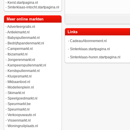
-
Kerst.startpagina.nl
-
Sinterklaas-intocht.startpagina.nl
Meer online markten
-
Adverteergratis.nl
Links
-
Antiekmarkt.nl
-
Babyspullenmarkt.nl
-
CadeauAbonnement.nl
-
Bedrijfspandenmarkt.nl
-
Campermarkt.nl
-
Sinterklaas.startpagina.nl
-
Ibizamarkt.nl
-
Sinterklaas-huren.startpagina.nl
-
Jongerenmarkt.nl
-
Kampeerspullenmarkt.nl
-
Kerstspullenmarkt.nl
-
Klusjesmarkt.nl
-
Mkbaanbod.nl
-
Modellenplein.nl
-
Skimarkt.nl
-
Speelgoedmarkt.nl
-
Speurmarkt.be
-
Speurmarkt.nl
-
Verkoopuwauto.nl
-
Vissenmarkt.nl
-
Woningruilplaats.nl