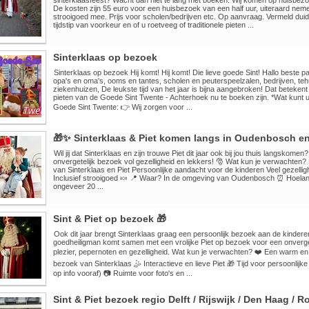
sinterklaasfeest? Wacht dan niet te lang met boeken. Wij komen op huisbezo
De kosten zijn 55 euro voor een huisbezoek van een half uur, uiteraard nem
strooigoed mee. Prijs voor scholen/bedrijven etc. Op aanvraag. Vermeld duide
tijdstip van voorkeur en of u roetveeg of traditionele pieten ...
Sinterklaas op bezoek
Sinterklaas op bezoek Hij komt! Hij komt! Die lieve goede Sint! Hallo beste 
opa's en oma's, ooms en tantes, scholen en peuterspeelzalen, bedrijven, teh
ziekenhuizen, De leukste tijd van het jaar is bijna aangebroken! Dat betekent
pieten van de Goede Sint Twente - Achterhoek nu te boeken zijn. *Wat kunt
Goede Sint Twente: 👉 Wij zorgen voor ...
🎁✨ Sinterklaas & Piet komen langs in Oudenbosch e
Wil jij dat Sinterklaas en zijn trouwe Piet dit jaar ook bij jou thuis langskome
onvergetelijk bezoek vol gezelligheid en lekkers! 🎅 Wat kun je verwachten? 
van Sinterklaas en Piet Persoonlijke aandacht voor de kinderen Veel gezellig
Inclusief strooigoed 🍬 📍 Waar? In de omgeving van Oudenbosch ⏰ Hoela
ongeveer 20 ...
Sint & Piet op bezoek 🎁
Ook dit jaar brengt Sinterklaas graag een persoonlijk bezoek aan de kinder
goedheiligman komt samen met een vrolijke Piet op bezoek voor een onverget
plezier, pepernoten en gezelligheid. Wat kun je verwachten? ❤️ Een warm en
bezoek van Sinterklaas 🤹 Interactieve en lieve Piet 🎁 Tijd voor persoonlij
op info vooraf) 📷 Ruimte voor foto's en ...
Sint & Piet bezoek regio Delft / Rijswijk / Den Haag / 