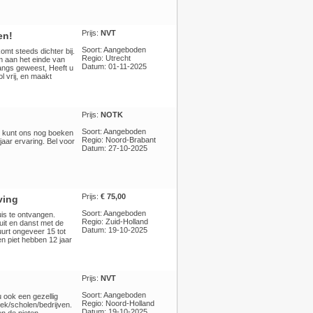
Prijs:
NVT
en!
Soort: Aangeboden
mt steeds dichter bij.
Regio: Utrecht
m aan het einde van
Datum: 01-11-2025
langs geweest, Heeft u
l vrij, en maakt
Prijs:
NOTK
Soort: Aangeboden
U kunt ons nog boeken
Regio: Noord-Brabant
jaar ervaring. Bel voor
Datum: 27-10-2025
Prijs:
€ 75,00
ving
Soort: Aangeboden
uis te ontvangen.
Regio: Zuid-Holland
 uit en danst met de
Datum: 19-10-2025
urt ongeveer 15 tot
en piet hebben 12 jaar
Prijs:
NVT
Soort: Aangeboden
 ook een gezellig
Regio: Noord-Holland
ek/scholen/bedrijven.
Datum: 19-10-2025