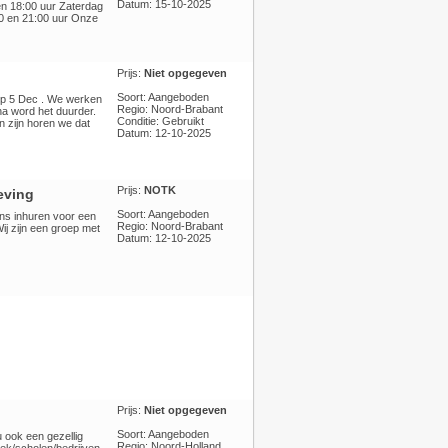
Datum: 15-10-2025
en 18:00 uur Zaterdag
0 en 21:00 uur Onze
Prijs:
Niet opgegeven
Soort: Aangeboden
op 5 Dec . We werken
Regio: Noord-Brabant
na word het duurder.
Conditie: Gebruikt
n zijn horen we dat
Datum: 12-10-2025
Prijs:
NOTK
eving
Soort: Aangeboden
ons inhuren voor een
Regio: Noord-Brabant
Wij zijn een groep met
Datum: 12-10-2025
Prijs:
Niet opgegeven
Soort: Aangeboden
 ook een gezellig
Regio: Noord-Holland