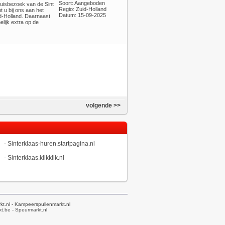
Soort: Aangeboden
huisbezoek van de Sint
Regio: Zuid-Holland
 u bij ons aan het
Datum: 15-09-2025
id-Holland. Daarnaast
lijk extra op de
volgende >>
-
Sinterklaas-huren.startpagina.nl
-
Sinterklaas.klikklik.nl
kt.nl
- Kampeerspullenmarkt.nl
t.be
- Speurmarkt.nl