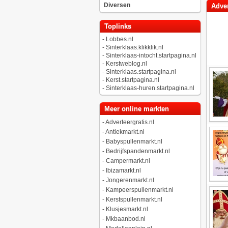
Diversen
Adver
Toplinks
-
Lobbes.nl
-
Sinterklaas.klikklik.nl
-
Sinterklaas-intocht.startpagina.nl
-
Kerstweblog.nl
-
Sinterklaas.startpagina.nl
-
Kerst.startpagina.nl
-
Sinterklaas-huren.startpagina.nl
Meer online markten
-
Adverteergratis.nl
-
Antiekmarkt.nl
-
Babyspullenmarkt.nl
-
Bedrijfspandenmarkt.nl
-
Campermarkt.nl
-
Ibizamarkt.nl
-
Jongerenmarkt.nl
-
Kampeerspullenmarkt.nl
-
Kerstspullenmarkt.nl
-
Klusjesmarkt.nl
-
Mkbaanbod.nl