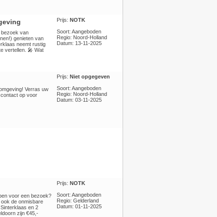
Prijs:
NOTK
mgeving
Soort: Aangeboden
ht bezoek van
Regio: Noord-Holland
enen!) genieten van
Datum: 13-11-2025
rklaas neemt rustig
te vertellen. 🎤 Wat
Prijs:
Niet opgegeven
Soort: Aangeboden
n omgeving! Verras uw
Regio: Noord-Holland
 contact op voor
Datum: 03-11-2025
Prijs:
NOTK
Soort: Aangeboden
ebben voor een bezoek?
Regio: Gelderland
an ook de onmisbare
Datum: 01-11-2025
 Sinterklaas en 2
doorn zijn €45,-