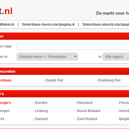
t
.nl
De markt voor he
inkel.nl
|
Sinterklaas-huren.startpagina.nl
|
Sinterklaas-intocht.startpagi
en
n naar:
n in:
in
bezoeken
erklaas
-
Zwarte Piet
-
Roetveeg Piet
's
 regio's
-
Drenthe
-
Flevoland
-
Friesl
ningen
-
Limburg
-
Noord-Brabant
-
Noord
cht
-
Zeeland
-
Zuid-Holland
-
Belgi