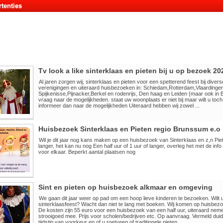
tenties
Tv look a like sinterklaas en pieten bij u op bezoek 20
Al jaren zorgen wij, sinterklaas en pieten voor een spetterend feest bij diver
verenigingen en uiteraard huisbezoeken in: Schiedam,Rotterdam,Vlaardingen
Spijkenisse,Pijnacker,Berkel en rodenrijs, Den haag en Leiden {maar ook in
vraag naar de mogelijkheden. staat uw woonplaats er niet bij maar wilt u toch
informeer dan naar de mogelijkheden Uiteraard hebben wij zowel ...
Huisbezoek Sinterklaas en Pieten regio Brunssum e.o
Wil je dit jaar nog kans maken op een huisbezoek van Sinterklaas en z,n Pie
langer, het kan nu nog Een half uur of 1 uur of langer, overleg het met de info
voor elkaar. Beperkt aantal plaatsen nog
Sint en pieten op huisbezoek alkmaar en omgeving
We gaan dit jaar weer op pad om een hoop lieve kinderen te bezoeken. Wilt u
sinterklaasfeest? Wacht dan niet te lang met boeken. Wij komen op huisbezo
De kosten zijn 55 euro voor een huisbezoek van een half uur, uiteraard nem
strooigoed mee. Prijs voor scholen/bedrijven etc. Op aanvraag. Vermeld duide
tijdstip van voorkeur en of u roetveeg of traditionele pieten ...