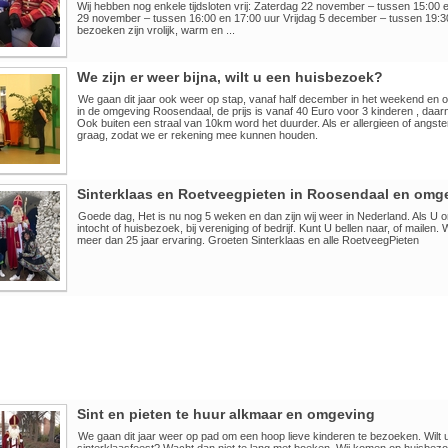
Wij hebben nog enkele tijdsloten vrij: Zaterdag 22 november – tussen 15:00 
29 november – tussen 16:00 en 17:00 uur Vrijdag 5 december – tussen 19:3
bezoeken zijn vrolijk, warm en ...
We zijn er weer bijna, wilt u een huisbezoek?
We gaan dit jaar ook weer op stap, vanaf half december in het weekend en 
in de omgeving Roosendaal, de prijs is vanaf 40 Euro voor 3 kinderen , daar
Ook buiten een straal van 10km word het duurder. Als er allergieen of angste
graag, zodat we er rekening mee kunnen houden.
Sinterklaas en Roetveegpieten in Roosendaal en omg
Goede dag, Het is nu nog 5 weken en dan zijn wij weer in Nederland. Als U 
intocht of huisbezoek, bij vereniging of bedrijf. Kunt U bellen naar, of mailen. 
meer dan 25 jaar ervaring. Groeten Sinterklaas en alle RoetveegPieten
Sint en pieten te huur alkmaar en omgeving
We gaan dit jaar weer op pad om een hoop lieve kinderen te bezoeken. Wilt u