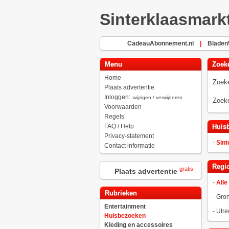
Sinterklaasmark
CadeauAbonnement.nl
|
BladenW
Menu
Zoek
Home
Zoeke
Plaats advertentie
Inloggen:
wijzigen / verwijderen
Zoeke
Voorwaarden
Regels
FAQ / Help
Huis
Privacy-statement
-
Sint
Contact informatie
Regio
gratis
Plaats advertentie
-
Alle
Rubrieken
-
Gro
Entertainment
-
Utre
Huisbezoeken
Kleding en accessoires