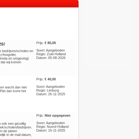
Prijs:
€ 85,00
26!
Soort: Aangeboden
se bedrijven/scholen en
Regio: Zuid-Holland
,Hoogvliet,
Datum: 05-08-2026
 Breda en omgeving}
 dat wij komen
Prijs:
€ 40,00
Soort: Aangeboden
ten wacht dan niet
Regio: Limburg
 Piet dan komt het
Datum: 26-11-2025
Prijs:
Niet opgegeven
Soort: Aangeboden
 ook een gezellig
Regio: Noord-Holland
ek/scholen/bedrijven.
Datum: 15-11-2025
en de pieten
lijk in de mail datum,