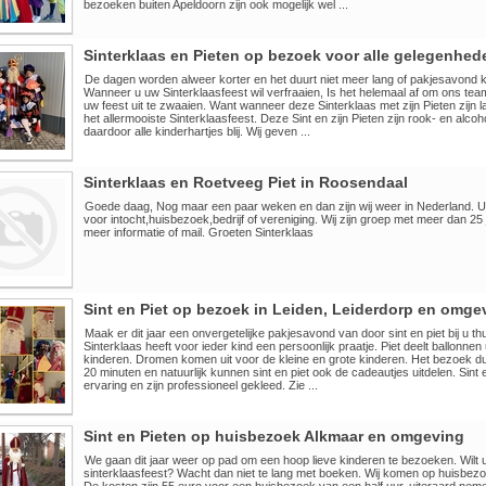
bezoeken buiten Apeldoorn zijn ook mogelijk wel ...
Sinterklaas en Pieten op bezoek voor alle gelegenhed
De dagen worden alweer korter en het duurt niet meer lang of pakjesavond ko
Wanneer u uw Sinterklaasfeest wil verfraaien, Is het helemaal af om ons tea
uw feest uit te zwaaien. Want wanneer deze Sinterklaas met zijn Pieten zijn 
het allermooiste Sinterklaasfeest. Deze Sint en zijn Pieten zijn rook- en alcoho
daardoor alle kinderhartjes blij. Wij geven ...
Sinterklaas en Roetveeg Piet in Roosendaal
Goede daag, Nog maar een paar weken en dan zijn wij weer in Nederland. 
voor intocht,huisbezoek,bedrijf of vereniging. Wij zijn groep met meer dan 25 
meer informatie of mail. Groeten Sinterklaas
Sint en Piet op bezoek in Leiden, Leiderdorp en omge
Maak er dit jaar een onvergetelijke pakjesavond van door sint en piet bij u th
Sinterklaas heeft voor ieder kind een persoonlijk praatje. Piet deelt ballonnen
kinderen. Dromen komen uit voor de kleine en grote kinderen. Het bezoek du
20 minuten en natuurlijk kunnen sint en piet ook de cadeautjes uitdelen. Sint 
ervaring en zijn professioneel gekleed. Zie ...
Sint en Pieten op huisbezoek Alkmaar en omgeving
We gaan dit jaar weer op pad om een hoop lieve kinderen te bezoeken. Wilt u
sinterklaasfeest? Wacht dan niet te lang met boeken. Wij komen op huisbezo