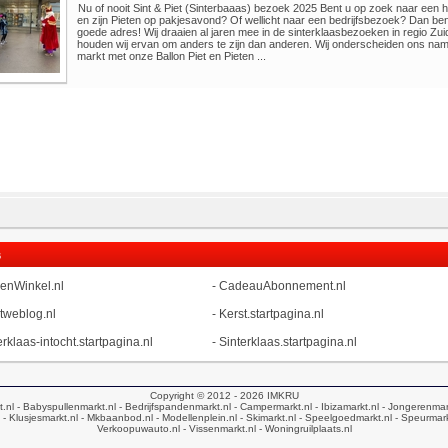
Nu of nooit Sint & Piet (Sinterbaaas) bezoek 2025 Bent u op zoek naar een 
en zijn Pieten op pakjesavond? Of wellicht naar een bedrijfsbezoek? Dan bent
goede adres! Wij draaien al jaren mee in de sinterklaasbezoeken in regio Zu
houden wij ervan om anders te zijn dan anderen. Wij onderscheiden ons name
markt met onze Ballon Piet en Pieten ...
s
enWinkel.nl
-
CadeauAbonnement.nl
tweblog.nl
-
Kerst.startpagina.nl
erklaas-intocht.startpagina.nl
-
Sinterklaas.startpagina.nl
Copyright © 2012 - 2026
IMKRU
t.nl
- Babyspullenmarkt.nl
- Bedrijfspandenmarkt.nl
- Campermarkt.nl
- Ibizamarkt.nl
- Jongerenmar
- Klusjesmarkt.nl
- Mkbaanbod.nl
- Modellenplein.nl
- Skimarkt.nl
- Speelgoedmarkt.nl
- Speurmark
Verkoopuwauto.nl
- Vissenmarkt.nl
- Woningruilplaats.nl