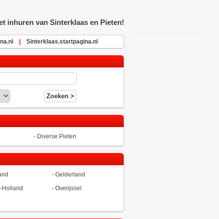
t inhuren van Sinterklaas en Pieten!
na.nl
|
Sinterklaas.startpagina.nl
-
Diverse Pieten
and
-
Gelderland
-Holland
-
Overijssel
ë