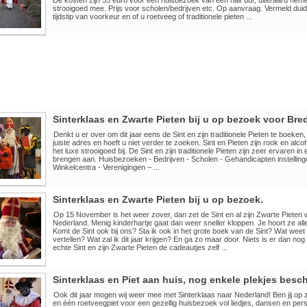
De kosten zijn 55 euro voor een huisbezoek van een half uur, uiteraard nem
strooigoed mee. Prijs voor scholen/bedrijven etc. Op aanvraag. Vermeld duide
tijdstip van voorkeur en of u roetveeg of traditionele pieten ...
Sinterklaas en Zwarte Pieten bij u op bezoek voor Bred
Denkt u er over om dit jaar eens de Sint en zijn traditionele Pieten te boeken,
juiste adres en hoeft u niet verder te zoeken. Sint en Pieten zijn rook en alcoh
het luxe strooigoed bij. De Sint en zijn traditionele Pieten zijn zeer ervaren i
brengen aan. Huisbezoeken - Bedrijven - Scholen - Gehandicapten instelli
Winkelcentra - Verenigingen – ...
Sinterklaas en Zwarte Pieten bij u op bezoek.
Op 15 November is het weer zover, dan zet de Sint en al zijn Zwarte Pieten 
Nederland. Menig kinderhartje gaat dan weer sneller kloppen. Je hoort ze a
Komt de Sint ook bij ons? Sta ik ook in het grote boek van de Sint? Wat weet d
vertellen? Wat zal ik dit jaar krijgen? En ga zo maar door. Niets is er dan no
echte Sint en zijn Zwarte Pieten de cadeautjes zelf ...
Sinterklaas en Piet aan huis, nog enkele plekjes besc
Ook dit jaar mogen wij weer mee met Sinterklaas naar Nederland! Ben jij op 
en één roetveegpiet voor een gezellig huisbezoek vol liedjes, dansen en per