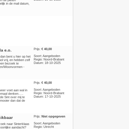
en de pieten
lijk in de mail datum,
Prijs:
€ 40,00
a e.o.
Soort: Aangeboden
 dan bent u hier op het
Regio: Noord-Brabant
ol vrij, en hebben zelf
Datum: 18-10-2025
n een bezoek te
ngen/Woonvormen -
Prijs:
€ 40,00
Soort: Aangeboden
weer voet aan wal in
Regio: Noord-Brabant
llemaal denken…..
Datum: 17-10-2025
e Sint over mij te
g mooier dan dat de
Prijs:
Niet opgegeven
hikbaar
Soort: Aangeboden
zoek naar Sinterklaas
Regio: Utrecht
soonlijke aandacht?