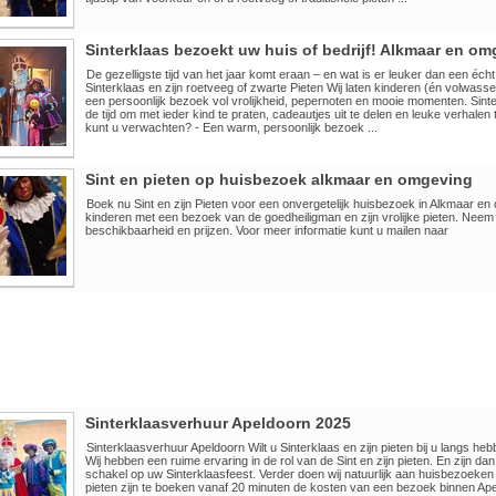
Sinterklaas bezoekt uw huis of bedrijf! Alkmaar en o
De gezelligste tijd van het jaar komt eraan – en wat is er leuker dan een éc
Sinterklaas en zijn roetveeg of zwarte Pieten Wij laten kinderen (én volwass
een persoonlijk bezoek vol vrolijkheid, pepernoten en mooie momenten. Sinte
de tijd om met ieder kind te praten, cadeautjes uit te delen en leuke verhalen 
kunt u verwachten? - Een warm, persoonlijk bezoek ...
Sint en pieten op huisbezoek alkmaar en omgeving
Boek nu Sint en zijn Pieten voor een onvergetelijk huisbezoek in Alkmaar e
kinderen met een bezoek van de goedheiligman en zijn vrolijke pieten. Neem
beschikbaarheid en prijzen. Voor meer informatie kunt u mailen naar
Sinterklaasverhuur Apeldoorn 2025
Sinterklaasverhuur Apeldoorn Wilt u Sinterklaas en zijn pieten bij u langs h
Wij hebben een ruime ervaring in de rol van de Sint en zijn pieten. En zijn d
schakel op uw Sinterklaasfeest. Verder doen wij natuurlijk aan huisbezoeken
pieten zijn te boeken vanaf 20 minuten de kosten van een bezoek binnen Apel