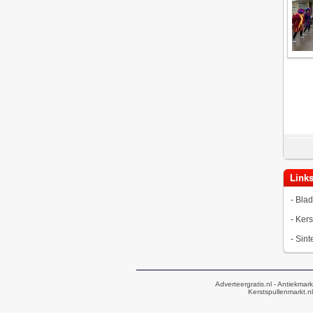
Link
-
Blad
-
Kers
-
Sint
Adverteergratis.nl
- Antiekmark
Kerstspullenmarkt.nl