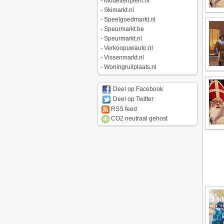
-
Modellenplein.nl
-
Skimarkt.nl
-
Speelgoedmarkt.nl
-
Speurmarkt.be
-
Speurmarkt.nl
-
Verkoopuwauto.nl
-
Vissenmarkt.nl
-
Woningruilplaats.nl
Deel op Facebook
Deel op Twitter
RSS feed
CO2 neutraal gehost