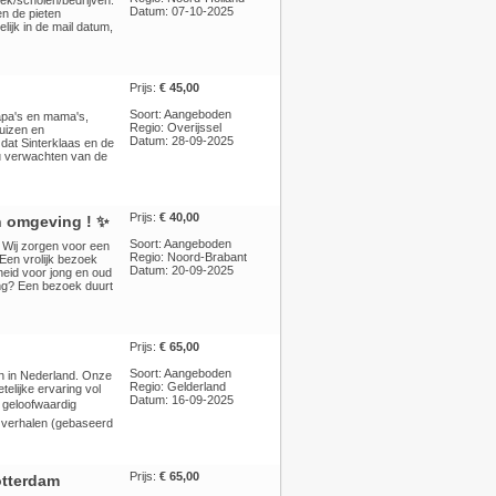
ek/scholen/bedrijven.
Datum: 07-10-2025
en de pieten
lijk in de mail datum,
Prijs:
€ 45,00
Soort: Aangeboden
papa's en mama's,
Regio: Overijssel
uizen en
Datum: 28-09-2025
 dat Sinterklaas en de
 u verwachten van de
Prijs:
€ 40,00
n omgeving ! ✨
Soort: Aangeboden
n? Wij zorgen voor een
Regio: Noord-Brabant
Een vrolijk bezoek
Datum: 20-09-2025
heid voor jong en oud
ng? Een bezoek duurt
Prijs:
€ 65,00
Soort: Aangeboden
en in Nederland. Onze
Regio: Gelderland
elijke ervaring vol
Datum: 16-09-2025
 geloofwaardig
ke verhalen (gebaseerd
Prijs:
€ 65,00
Rotterdam