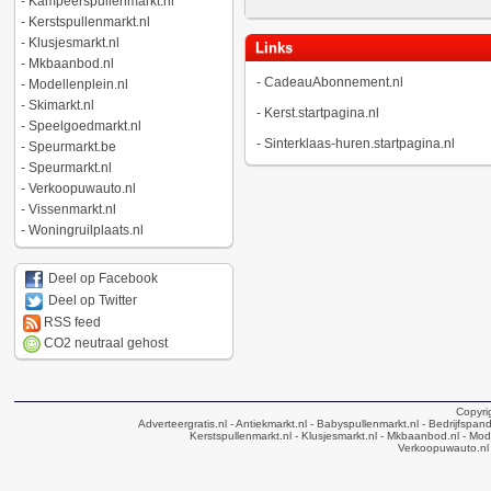
-
Kampeerspullenmarkt.nl
-
Kerstspullenmarkt.nl
-
Klusjesmarkt.nl
Links
-
Mkbaanbod.nl
-
CadeauAbonnement.nl
-
Modellenplein.nl
-
Skimarkt.nl
-
Kerst.startpagina.nl
-
Speelgoedmarkt.nl
-
Sinterklaas-huren.startpagina.nl
-
Speurmarkt.be
-
Speurmarkt.nl
-
Verkoopuwauto.nl
-
Vissenmarkt.nl
-
Woningruilplaats.nl
Deel op Facebook
Deel op Twitter
RSS feed
CO2 neutraal gehost
Copyri
Adverteergratis.nl
- Antiekmarkt.nl
- Babyspullenmarkt.nl
- Bedrijfspan
Kerstspullenmarkt.nl
- Klusjesmarkt.nl
- Mkbaanbod.nl
- Mode
Verkoopuwauto.nl