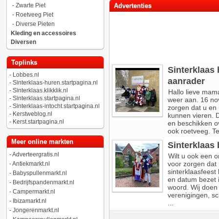
-
Zwarte Piet
Advertenties
-
Roetveeg Piet
-
Diverse Pieten
Kleding en accessoires
Diversen
Toplinks
Sinterklaas
-
Lobbes.nl
aanrader
-
Sinterklaas-huren.startpagina.nl
-
Sinterklaas.klikklik.nl
Hallo lieve mam
-
Sinterklaas.startpagina.nl
weer aan. 16 nov
-
Sinterklaas-intocht.startpagina.nl
zorgen dat u en 
-
Kerstweblog.nl
kunnen vieren. D
-
Kerst.startpagina.nl
en beschikken o
ook roetveeg. T
Meer online markten
Sinterklaas b
-
Adverteergratis.nl
Wilt u ook een o
voor zorgen dat 
-
Antiekmarkt.nl
sinterklaasfeest
-
Babyspullenmarkt.nl
en datum bezet i
-
Bedrijfspandenmarkt.nl
woord. Wij doen 
-
Campermarkt.nl
verenigingen, sc
-
Ibizamarkt.nl
...
-
Jongerenmarkt.nl