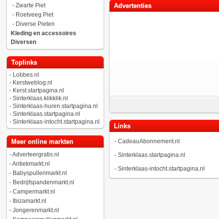
-
Zwarte Piet
Advertenties
-
Roetveeg Piet
-
Diverse Pieten
Kleding en accessoires
Diversen
Toplinks
-
Lobbes.nl
-
Kerstweblog.nl
-
Kerst.startpagina.nl
-
Sinterklaas.klikklik.nl
-
Sinterklaas-huren.startpagina.nl
-
Sinterklaas.startpagina.nl
-
Sinterklaas-intocht.startpagina.nl
Links
Meer online markten
-
CadeauAbonnement.nl
-
Adverteergratis.nl
-
Sinterklaas.startpagina.nl
-
Antiekmarkt.nl
-
Sinterklaas-intocht.startpagina.nl
-
Babyspullenmarkt.nl
-
Bedrijfspandenmarkt.nl
-
Campermarkt.nl
-
Ibizamarkt.nl
-
Jongerenmarkt.nl