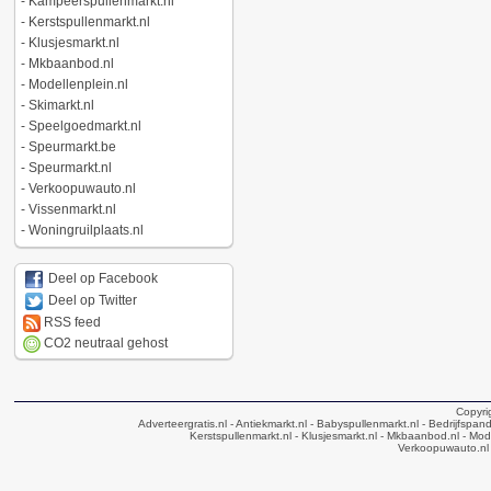
-
Kampeerspullenmarkt.nl
-
Kerstspullenmarkt.nl
-
Klusjesmarkt.nl
-
Mkbaanbod.nl
-
Modellenplein.nl
-
Skimarkt.nl
-
Speelgoedmarkt.nl
-
Speurmarkt.be
-
Speurmarkt.nl
-
Verkoopuwauto.nl
-
Vissenmarkt.nl
-
Woningruilplaats.nl
Deel op Facebook
Deel op Twitter
RSS feed
CO2 neutraal gehost
Copyri
Adverteergratis.nl
- Antiekmarkt.nl
- Babyspullenmarkt.nl
- Bedrijfspan
Kerstspullenmarkt.nl
- Klusjesmarkt.nl
- Mkbaanbod.nl
- Mode
Verkoopuwauto.nl