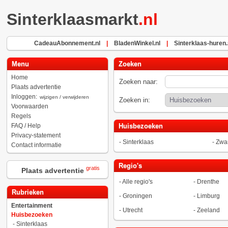
Sinterklaasmarkt
.nl
CadeauAbonnement.nl
|
BladenWinkel.nl
|
Sinterklaas-huren.
Menu
Zoeken
Home
Zoeken naar:
Plaats advertentie
Inloggen:
wijzigen / verwijderen
Zoeken in:
Voorwaarden
Regels
FAQ / Help
Huisbezoeken
Privacy-statement
-
Sinterklaas
-
Zwar
Contact informatie
Regio's
gratis
Plaats advertentie
-
Alle regio's
-
Drenthe
Rubrieken
-
Groningen
-
Limburg
Entertainment
-
Utrecht
-
Zeeland
Huisbezoeken
-
Sinterklaas