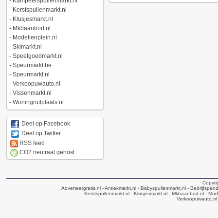
-
Kampeerspullenmarkt.nl
-
Kerstspullenmarkt.nl
-
Klusjesmarkt.nl
-
Mkbaanbod.nl
-
Modellenplein.nl
-
Skimarkt.nl
-
Speelgoedmarkt.nl
-
Speurmarkt.be
-
Speurmarkt.nl
-
Verkoopuwauto.nl
-
Vissenmarkt.nl
-
Woningruilplaats.nl
Deel op Facebook
Deel op Twitter
RSS feed
CO2 neutraal gehost
Copyri
Adverteergratis.nl
- Antiekmarkt.nl
- Babyspullenmarkt.nl
- Bedrijfspan
Kerstspullenmarkt.nl
- Klusjesmarkt.nl
- Mkbaanbod.nl
- Mode
Verkoopuwauto.nl