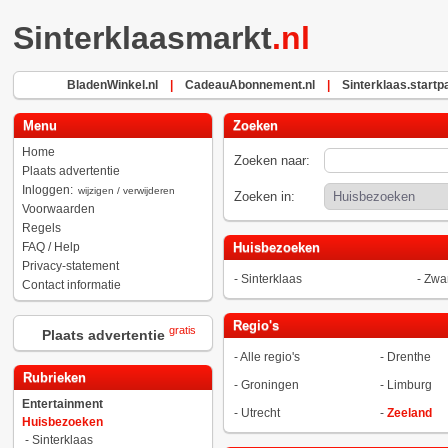
Sinterklaasmarkt
.nl
BladenWinkel.nl
|
CadeauAbonnement.nl
|
Sinterklaas.startp
Menu
Zoeken
Home
Zoeken naar:
Plaats advertentie
Inloggen:
wijzigen / verwijderen
Zoeken in:
Voorwaarden
Regels
FAQ / Help
Huisbezoeken
Privacy-statement
-
Sinterklaas
-
Zwar
Contact informatie
Regio's
gratis
Plaats advertentie
-
Alle regio's
-
Drenthe
Rubrieken
-
Groningen
-
Limburg
Entertainment
-
Utrecht
-
Zeeland
Huisbezoeken
-
Sinterklaas