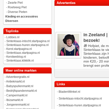
-
Zwarte Piet
Advertenties
-
Roetveeg Piet
-
Diverse Pieten
Kleding en accessoires
Diversen
Toplinks
In Zeeland 
-
Lobbes.nl
bezoek!
-
Sinterklaas-intocht.startpagina.nl
-
Sinterklaas-huren.startpagina.nl
🎁 Hofpiet, de m
-
Kerst.startpagina.nl
Sinterklaas te vi
-
Sinterklaas.startpagina.nl
Sinterklaas zijn
-
Kerstweblog.nl
kinderen, beloo
-
Sinterklaas.klikklik.nl
min €20,- 20 min
brengt een profe
Meer online markten
-
Adverteergratis.nl
-
Antiekmarkt.nl
Links
-
Babyspullenmarkt.nl
-
Bedrijfspandenmarkt.nl
-
BladenWinkel.nl
-
Campermarkt.nl
-
Sinterklaas-intocht.startpagina.nl
-
Ibizamarkt.nl
-
Jongerenmarkt.nl
-
Sinterklaas-huren.startpagina.nl